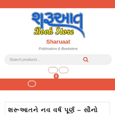
Skip
to
content
Sharuaat
Publication & Bookstore
Search
for:
shopping
cart
0
Open
Button
શરૂઆતને નવ વર્ષ પૂર્ણ – સૌનો