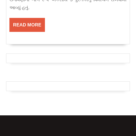
5
આવ્યું હતું.
પુસ્તકોનું
વિમોચન
READ
READ MORE
–
MORE
1
સપ્ટેમ્બર
2022