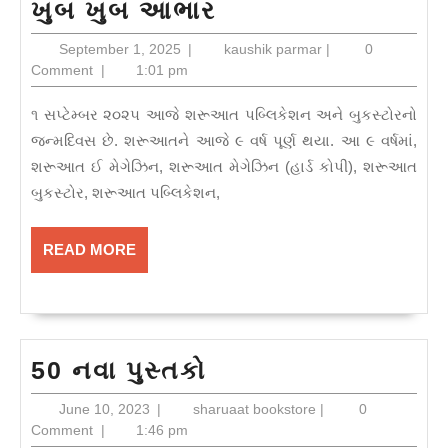
શરૂઆતને
ખુબ ખુબ આભાર
નવ
September
kaushik
September 1, 2025
|
kaushik parmar
|
0
વર્ષ
1,
parmar
Comment
|
1:01 pm
2025
પૂર્ણ
૧ સપ્ટેમ્બર ૨૦૨૫ આજે શરૂઆત પબ્લિકેશન અને બુકસ્ટોરનો
–
જન્મદિવસ છે. શરૂઆતને આજે ૯ વર્ષ પૂર્ણ થયા. આ ૯ વર્ષમાં,
સૌનો
શરૂઆત ઈ મેગેઝિન, શરૂઆત મેગેઝિન (હાર્ડ કોપી), શરૂઆત
ખુબ
બુકસ્ટોર, શરૂઆત પબ્લિકેશન,
ખુબ
આભાર
READ
READ MORE
MORE
50
50 નવા પુસ્તકો
નવા
June
sharuaat
June 10, 2023
|
sharuaat bookstore
|
0
પુસ્તકો
10,
bookstore
Comment
|
1:46 pm