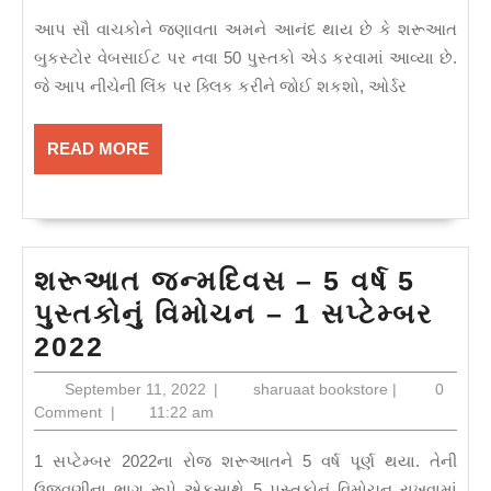
2023
આપ સૌ વાચકોને જણાવતા અમને આનંદ થાય છે કે શરૂઆત
બુકસ્ટોર વેબસાઈટ પર નવા 50 પુસ્તકો એડ કરવામાં આવ્યા છે.
જે આપ નીચેની લિંક પર ક્લિક કરીને જોઈ શકશો, ઓર્ડર
READ
READ MORE
MORE
શરૂઆત જન્મદિવસ – 5 વર્ષ 5
પુસ્તકોનું વિમોચન – 1 સપ્ટેમ્બર
શરૂઆત
2022
જન્મદિવસ
September
sharuaat
September 11, 2022
|
sharuaat bookstore
|
0
–
11,
bookstore
Comment
|
11:22 am
2022
5
1 સપ્ટેમ્બર 2022ના રોજ શરૂઆતને 5 વર્ષ પૂર્ણ થયા. તેની
વર્ષ
ઉજવણીના ભાગ રૂપે એકસાથે 5 પુસ્તકોનું વિમોચન રાખવામાં