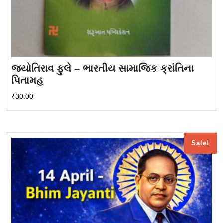
જ્યોતિરાવ ફુલે – ભારતીય સામાજિક ક્રાંતિના
પિતામહ
₹
30.00
Sale!