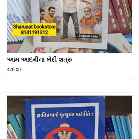
આમ આદમીના ભેદી શત્રુ
₹
70.00