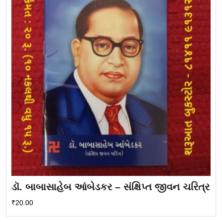
ડૉ. બાબાસાહેબ આંબેડકર – સંક્ષિપ્ત જીવન ચરિત્ર
₹
20.00