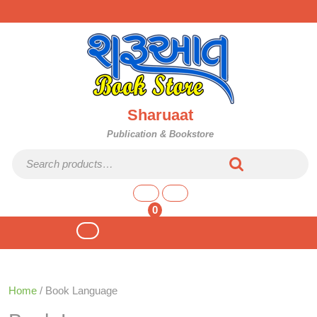
Skip
to
content
Sharuaat
Publication & Bookstore
Search for:
shopping
cart
0
Open
Button
Home
/ Book Language