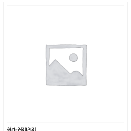
સંત-સમાગમ