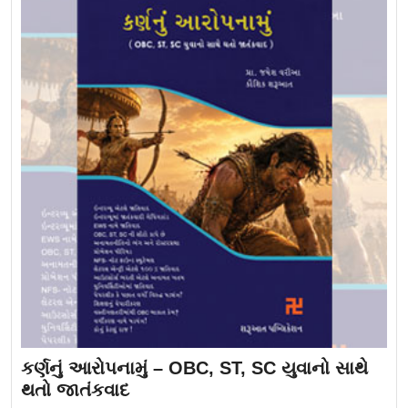
કર્ણનું આરોપનામું – OBC, ST, SC યુવાનો સાથે
થતો જાતંકવાદ