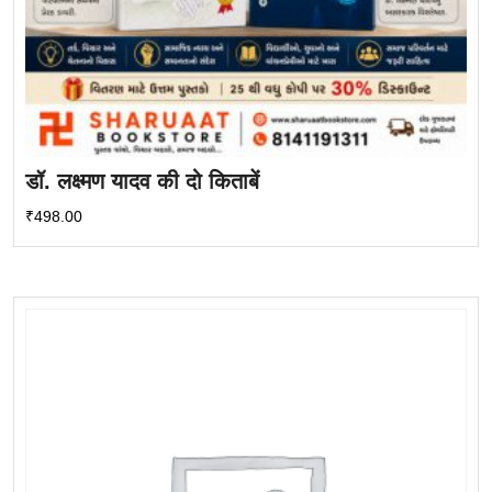
डॉ. लक्ष्मण यादव की दो किताबें
₹
498.00