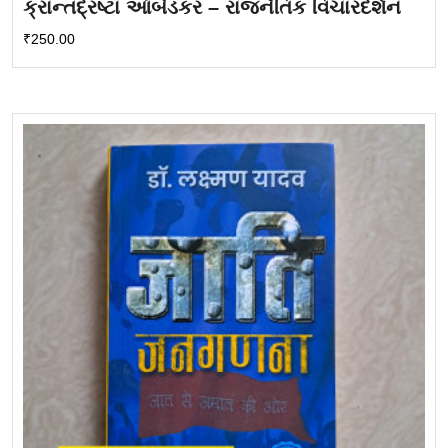
ક્રાન્તદ્રષ્ટા આંબેડકર – રાજનૈતિક વિચારદર્શન
₹
250.00