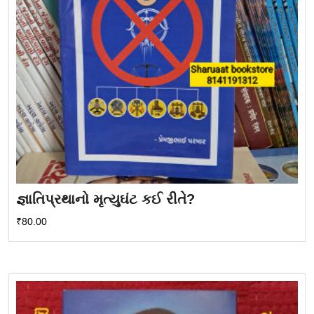
જ્ઞાતિપ્રથાનો મૃત્યુઘંટ કઈ રીતે?
₹
80.00