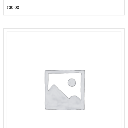
₹
30.00