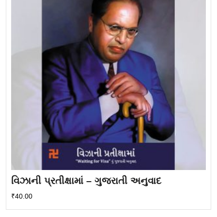
વિઝાની પ્રતીક્ષામાં – ગુજરાતી અનુવાદ
₹
40.00