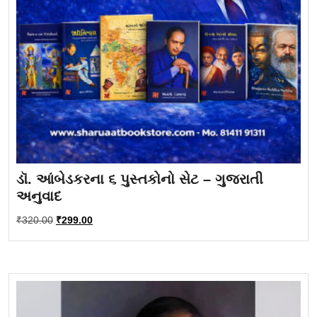
ડૉ. આંબેડકરના ૬ પુસ્તકોનો સેટ – ગુજરાતી
અનુવાદ
Original
Current
₹
320.00
₹
299.00
price
price
was:
is:
₹320.00.
₹299.00.