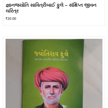
જ્ઞાનજયોતિ સાવિત્રીબાઈ ફુલે – સંક્ષિપ્ત જીવન
ચરિત્ર
₹
20.00