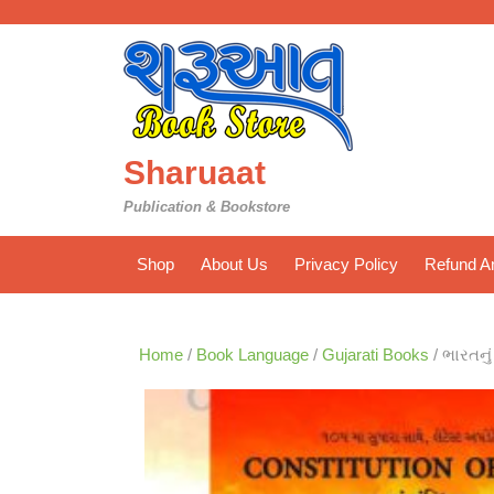
Skip
to
content
Sharuaat
Publication & Bookstore
Shop
About Us
Privacy Policy
Refund An
Home
/
Book Language
/
Gujarati Books
/ ભારતનુ