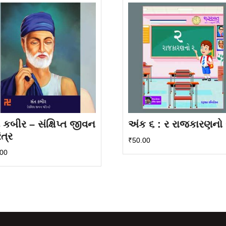
 કબીર – સંક્ષિપ્ત જીવન
અંક ૬ : ર રાજકારણનો 
ત્ર
₹
50.00
.00