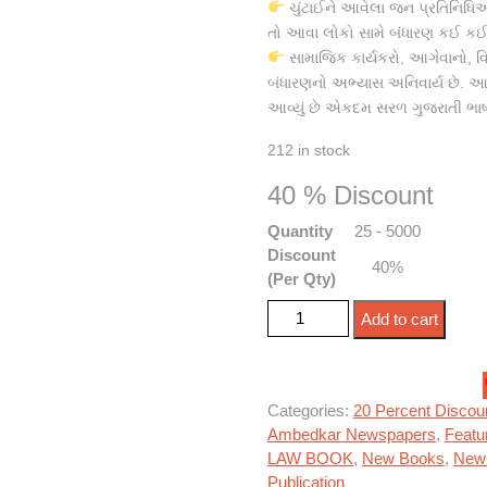
ચુંટાઈને આવેલા જન પ્રતિનિધિ
તો આવા લોકો સામે બંધારણ કઈ ક
સામાજિક કાર્યકરો, આગેવાનો, 
બંધારણનો અભ્યાસ અનિવાર્ય છે. 
આવ્યું છે એકદમ સરળ ગુજરાતી ભાષામ
212 in stock
40 % Discount
Quantity
25 - 5000
Discount
40%
(Per Qty)
ભારતનું સંવિધાન - ગુજરાતી બાબા
Add to cart
Categories:
20 Percent Discou
Ambedkar Newspapers
,
Featu
LAW BOOK
,
New Books
,
New
Publication