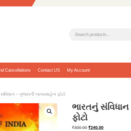
Search for:
d Cancellations
Contact US
My Account
ં સંવિધાન – ગુજરાતી બાબાસાહેબ ફોટો
ભારતનું સંવિધા
ફોટો
Original
Current
₹
300.00
₹
240.00