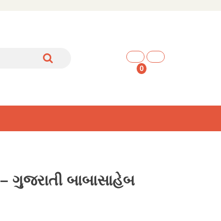
shopping
cart
0
ન – ગુજરાતી બાબાસાહેબ