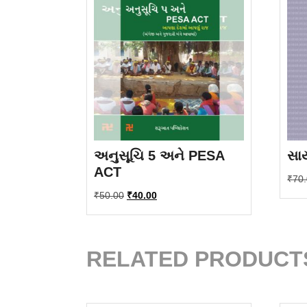
અનુસૂચિ 5 અને PESA
સાય
ACT
₹
70
Original
Current
₹
50.00
₹
40.00
price
price
was:
is:
₹50.00.
₹40.00.
RELATED PRODUCT