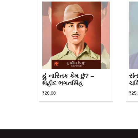
હું નાસ્તિક કેમ છું? –
સંત
શહીદ ભગતસિંહ
ચરિ
₹
20.00
₹
25