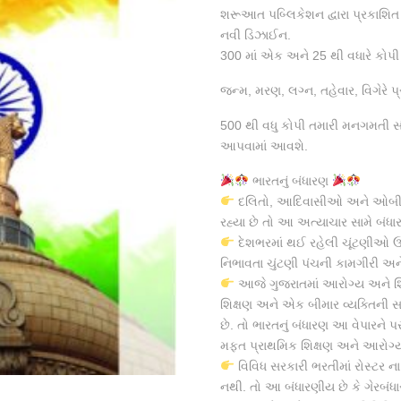
price
price
શરૂઆત પબ્લિકેશન દ્વારા પ્રકાશિત
was:
is:
નવી ડિઝાઈન.
₹300.00.
₹240.00.
300 માં એક અને 25 થી વધારે કોપી 
જન્મ, મરણ, લગ્ન, તહેવાર, વિગેરે 
500 થી વધુ કોપી તમારી મનગમતી સંસ
આપવામાં આવશે.
ભારતનું બંધારણ
દલિતો, આદિવાસીઓ અને ઓબીસી
રહ્યા છે તો આ અત્યાચાર સામે બંધારણ
દેશભરમાં થઈ રહેલી ચૂંટણીઓ ઉપ
નિભાવતા ચુંટણી પંચની કામગીરી અન
આજે ગુજરાતમાં આરોગ્ય અને શિ
શિક્ષણ અને એક બીમાર વ્યક્તિની 
છે. તો ભારતનું બંધારણ આ વેપારને 
મફત પ્રાથમિક શિક્ષણ અને આરોગ
વિવિધ સરકારી ભરતીમાં રોસ્ટર 
નથી. તો આ બંધારણીય છે કે ગેરબં