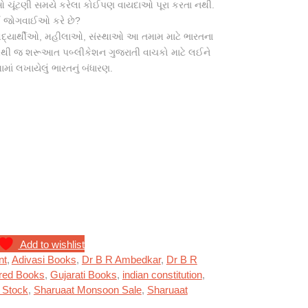
ઓ ચૂંટણી સમયે કરેલા કોઈપણ વાયદાઓ પૂરા કરતા નથી.
ઈ જોગવાઈઓ કરે છે?
વિદ્યાર્થીઓ, મહીલાઓ, સંસ્થાઓ આ તમામ માટે ભારતના
આથી જ શરૂઆત પબ્લીકેશન ગુજરાતી વાચકો માટે લઈને
ાં લખાયેલું ભારતનું બંધારણ.
સાહેબ ફોટો quantity
Add to wishlist
nt
,
Adivasi Books
,
Dr B R Ambedkar
,
Dr B R
red Books
,
Gujarati Books
,
indian constitution
,
 Stock
,
Sharuaat Monsoon Sale
,
Sharuaat