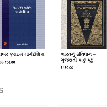
બર ક્રાઇમ માર્ગદર્શિકા
ભારતનું સંવિધાન –
ગુજરાતી પાકું પૂઠું
Original
Current
.00
₹
56.00
price
price
₹
450.00
was:
is:
₹70.00.
₹56.00.
S