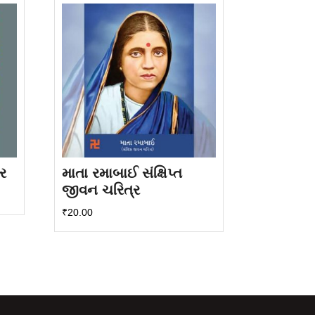
ર
માતા રમાબાઈ સંક્ષિપ્ત
જીવન ચરિત્ર
₹
20.00