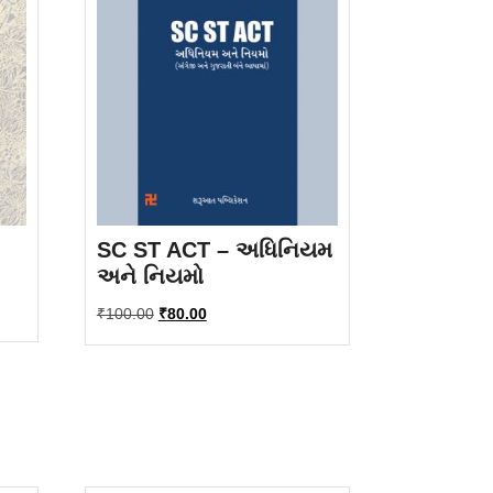
SC ST ACT – અધિનિયમ
અને નિયમો
Original
Current
₹
100.00
₹
80.00
price
price
was:
is:
₹100.00.
₹80.00.