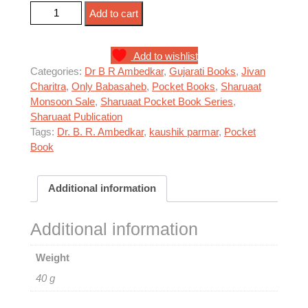
ડૉ. બાબાસાહેબ આંબેડકર - સંક્ષિપ્ત જીવન ચરિત્ર quantity
Add to cart
Add to wishlist
Categories:
Dr B R Ambedkar
,
Gujarati Books
,
Jivan
Charitra
,
Only Babasaheb
,
Pocket Books
,
Sharuaat
Monsoon Sale
,
Sharuaat Pocket Book Series
,
Sharuaat Publication
Tags:
Dr. B. R. Ambedkar
,
kaushik parmar
,
Pocket
Book
Additional information
Additional information
Weight
40 g