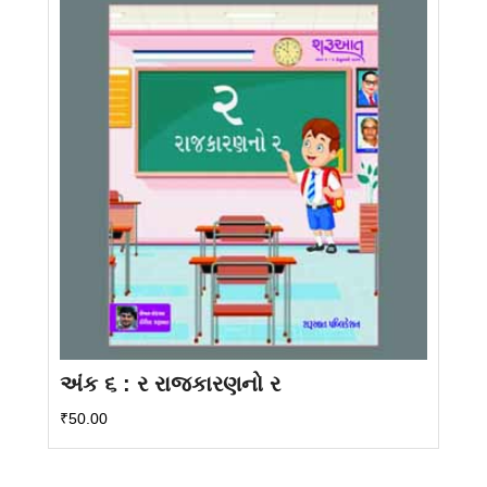
અંક ૬ : ર રાજકારણનો ર
₹
50.00