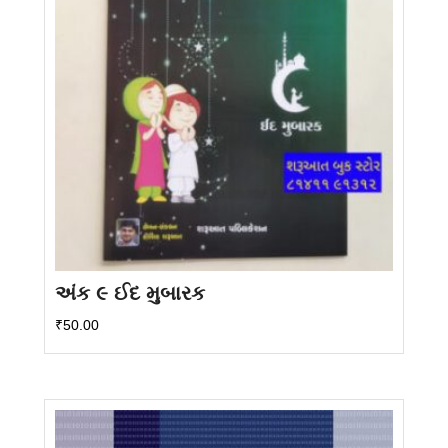
અંક ૯ ઈદ મુબારક
₹
50.00