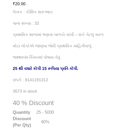
₹
20.00
લેખક : કૌશિક શરૂઆત
પાના સંખ્યા : 32
પ્રાથમિક શાળામાં ભણતા બાળકો વાંચી – શકે તેટલું સરળ.
મોટા લોકોએ જાણવા જેવી પ્રાથમિક માહિતીવાળું.
જથ્થાબંધ કિંમતમાં પોષાય તેવું.
25 થી વધારે કોપી 15 રૂપિયા પ્રતિ કોપી.
સંપર્ક : 8141191312
3673 in stock
40 % Discount
Quantity
25 - 5000
Discount
40%
(Per Qty)