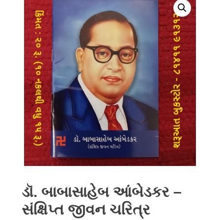
ડૉ. બાબાસાહેબ આંબેડકર –
સંક્ષિપ્ત જીવન ચરિત્ર