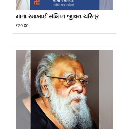
માતા રમાબાઈ સંક્ષિપ્ત જીવન ચરિત્ર
₹
20.00