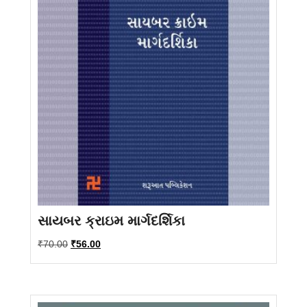
સાયબર ક્રાઇમ માર્ગદર્શિકા
Original
Current
₹
70.00
₹
56.00
price
price
was:
is:
₹70.00.
₹56.00.