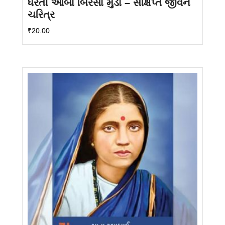
ધરતી આબા બિરસા મુંડા – સંક્ષિપ્ત જીવન
ચરિત્ર
₹
20.00