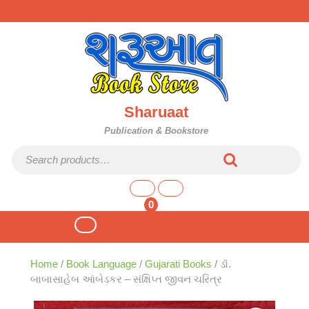
Skip
to
content
Sharuaat
Publication & Bookstore
Search for:
shopping
cart
0
Open
Button
Home
/
Book Language
/
Gujarati Books
/ ડૉ.
બાબાસાહેબ આંબેડકર – સંક્ષિપ્ત જીવન ચરિત્ર