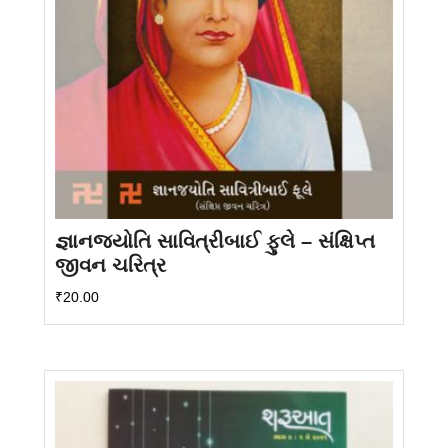
જ્ઞાનજયોતિ સાવિત્રીબાઈ ફુલે – સંક્ષિપ્ત
જીવન ચરિત્ર
₹
20.00