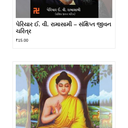
પેરિયાર ઈ. વી. રામાસામી – સંક્ષિપ્ત જીવન
ચરિત્ર
₹
15.00