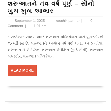
શરૂઆતને નવ વર્ષ પૂર્ણ – સૌનો
શરૂઆતને
ખુબ ખુબ આભાર
નવ
September
kaushik
September 1, 2025
|
kaushik parmar
|
0
વર્ષ
1,
parmar
Comment
|
1:01 pm
2025
પૂર્ણ
૧ સપ્ટેમ્બર ૨૦૨૫ આજે શરૂઆત પબ્લિકેશન અને બુકસ્ટોરનો
–
જન્મદિવસ છે. શરૂઆતને આજે ૯ વર્ષ પૂર્ણ થયા. આ ૯ વર્ષમાં,
સૌનો
શરૂઆત ઈ મેગેઝિન, શરૂઆત મેગેઝિન (હાર્ડ કોપી), શરૂઆત
ખુબ
બુકસ્ટોર, શરૂઆત પબ્લિકેશન,
ખુબ
આભાર
READ
READ MORE
MORE