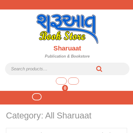
Skip
to
content
Sharuaat
Publication & Bookstore
Search
for:
shopping
cart
0
Open
Button
Category:
All Sharuaat