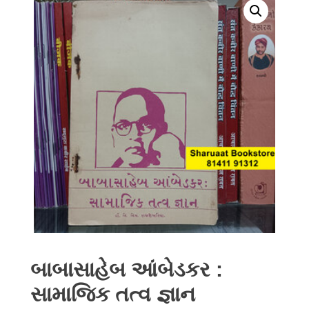
બાબાસાહેબ આંબેડકર :
સામાજિક તત્વ જ્ઞાન