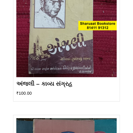
અંજલી – કાવ્ય સંગ્રહ
₹
100.00