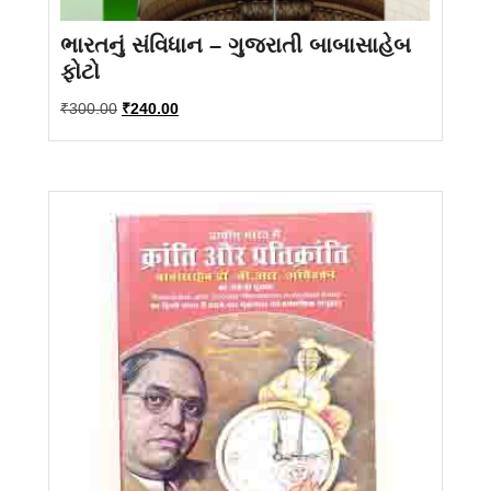
ભારતનું સંવિધાન – ગુજરાતી બાબાસાહેબ
ફોટો
Original
Current
₹
300.00
₹
240.00
price
price
was:
is:
₹300.00.
₹240.00.