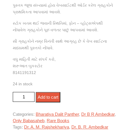
પુસ્તક જૂજ સંખ્યામાં હોય વેબસાઈટથી ઓર્ડર કરેલ ગ્રાહકોને
પ્રાથમિકતા આપવામાં આવશે.
સ્ટોક ખતમ થઈ જવાની સ્થિતિમાં, ફોન – વ્હોટ્સએપથી
નોંધાવેલ ગ્રાહકોને પૂરું વળતર પાછું આપવામાં આવશે.
સૌ ગ્રાહકોને નમ્ર વિનંતી સાથે આગ્રહ છે કે વેબ સાઈટના
માધ્યમથી પુસ્તકો નોંધાવે.
વધુ માહિતી માટે સંપર્ક કરો,
શરૂઆત બુકસ્ટોર
8141191312
24 in stock
બાબાસાહેબ આંબેડકર : સામાજિક તત્વ જ્ઞાન quantity
Add to cart
Categories:
Bharatiya Dalit Panther
,
Dr B R Ambedkar
,
Only Babasaheb
,
Rare Books
Tags:
Dr. A. M. Rajshekhariya
,
Dr. B. R. Ambedkar