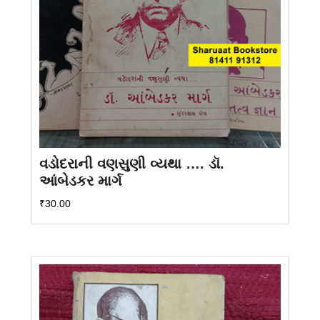
વડોદરાની વણસુણી વ્યથા …. ડૉ.
આંબેડકર માર્ગ
₹
30.00