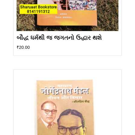
બૌદ્ધ ધર્મથી જ જગતનો ઉદ્ધાર થશે
₹
20.00