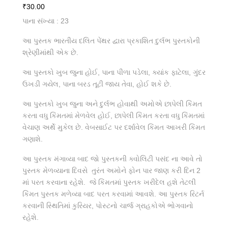
₹
30.00
પાના સંખ્યા : 23
આ પુસ્તક ભારતીય દલિત પેંથર દ્વારા પ્રકાશિત દુર્લભ પુસ્તકોની
શ્રેણીમાંથી એક છે.
આ પુસ્તકો ખુબ જુના હોઈ, પાના પીળા પડેલા, ક્યાંક ફાટેલા, ગુંદર
ઉખડી ગયેલ, પાના બરડ તૂટી જાય તેવા, હોઈ શકે છે.
આ પુસ્તકો ખુબ જુના અને દુર્લભ હોવાથી અમોએ છાપેલી કિંમત
કરતા વધુ કિંમતમાં મેળવેલ હોઈ, છાપેલી કિંમત કરતા વધુ કિંમતમાં
વેચાણ અર્થે મુકેલ છે. વેબસાઈટ પર દર્શાવેલ કિંમત આખરી કિંમત
ગણાશે.
આ પુસ્તક મંગાવ્યા બાદ જો પુસ્તકની ક્વોલિટી પસંદ ના આવે તો
પુસ્તક મેળવ્યાના દિવસે તુરંત અમોને ફોન પાર જાણ કરી દિન 2
માં પરત કરવાના રહેશે. જે કિંમતમાં પુસ્તક ખરીદેલ હશે તેટલી
કિંમત પુસ્તક મળેવ્યા બાદ પરત કરવામાં આવશે. આ પુસ્તક રિટર્ન
કરવાની સ્થિતિમાં કુરિયર, પોસ્ટનો ચાર્જ ગ્રાહકોએ ભોગવાનો
રહેશે.