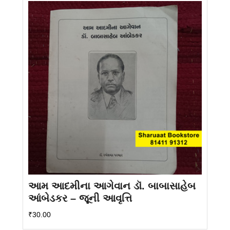
આમ આદમીના આગેવાન ડૉ. બાબાસાહેબ
આંબેડકર – જૂની આવૃત્તિ
₹
30.00