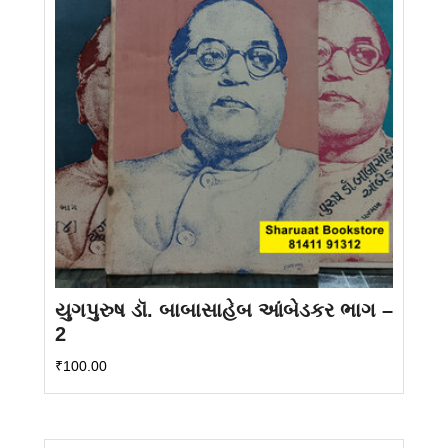
યુગપુરુષ ડૉ. બાબાસાહેબ આંબેડકર ભાગ –
2
₹
100.00