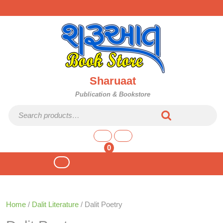
Skip
to
content
Sharuaat
Publication & Bookstore
Search for:
shopping
cart
0
Open
Button
Home
/
Dalit Literature
/ Dalit Poetry