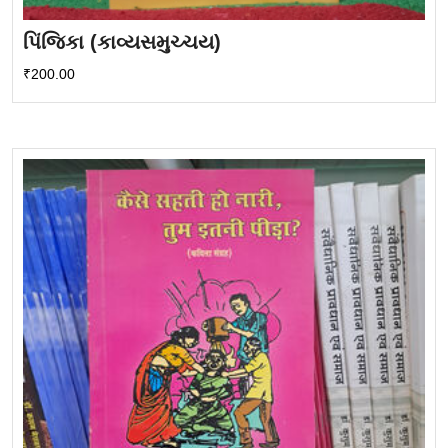
પિંજિકા (કાવ્યસમુચ્ચય)
₹
200.00