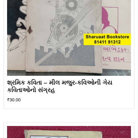
શ્રમિક કવિતા – મીલ મજુર-કવિઓની ગેય
કવિતાઓનો સંગ્રહ
₹
30.00