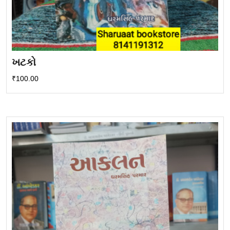
ખટકો
₹
100.00