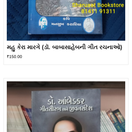
મહુ કેરા મારગે (ડૉ. બાબાસાહેબની ગીત રચનાઓ)
₹
150.00