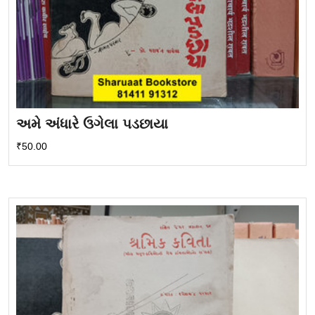
અમે અંધારે ઉગેલા પડછાયા
₹
50.00