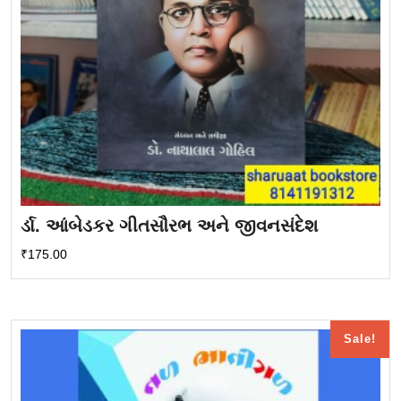
ર્ડા. આંબેડકર ગીતસૌરભ અને જીવનસંદેશ
₹
175.00
Sale!