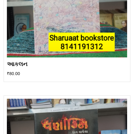
આકલન
₹
80.00