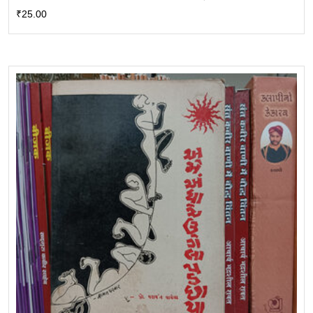
₹
25.00