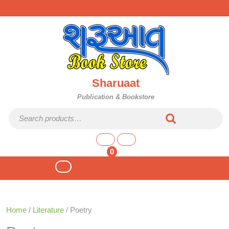
Skip
to
content
Sharuaat
Publication & Bookstore
Search for:
shopping
cart
0
Open
Button
Home
/
Literature
/ Poetry