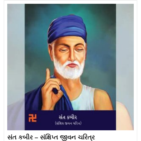
સંત કબીર – સંક્ષિપ્ત જીવન ચરિત્ર