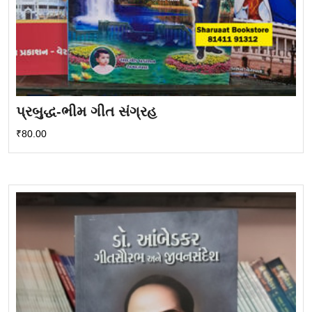
પ્રબુદ્ધ-ભીમ ગીત સંગ્રહ
₹
80.00