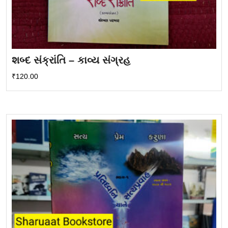
શબ્દ સંક્રાંતિ – કાવ્ય સંગ્રહ
₹
120.00