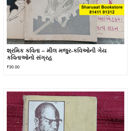
શ્રમિક કવિતા – મીલ મજુર-કવિઓની ગેય
કવિતાઓનો સંગ્રહ
₹
30.00