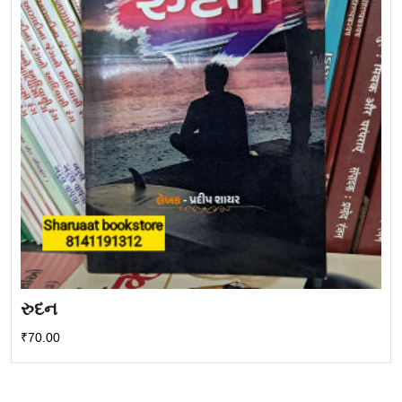
રુદન
₹
70.00