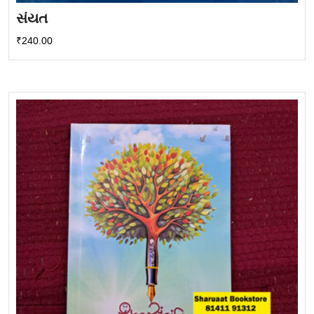
સંયત
₹
240.00