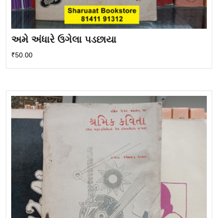
અમે અંધારે ઉગેલા પડછાયા
₹
50.00