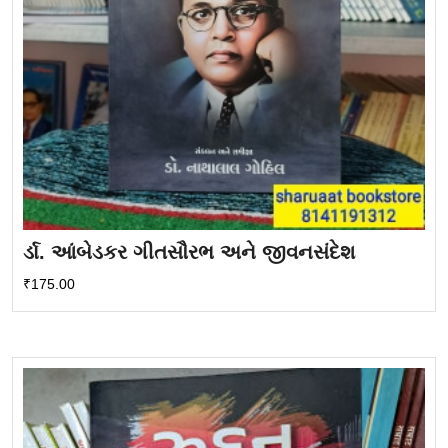
ર્ડા. આંબેડકર ગીતસૌરભ અને જીવનસંદેશ
₹
175.00