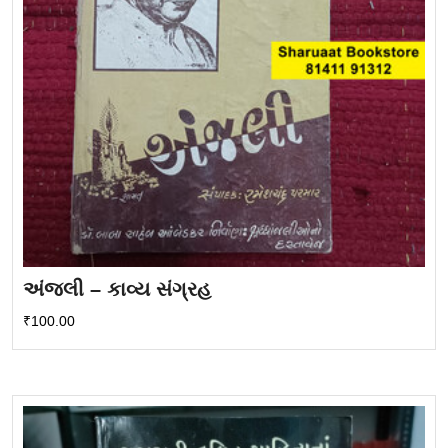
અંજલી – કાવ્ય સંગ્રહ
₹
100.00