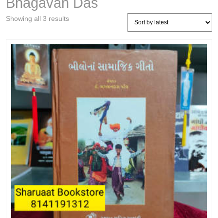
Bhagavan Das
Sorted
Showing all 3 results
by
latest