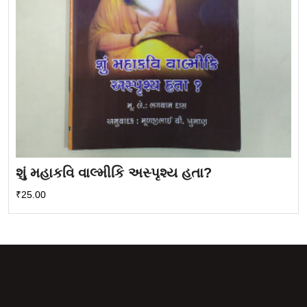
શું મહાકવિ વાલ્મીકિ અસ્પૃશ્ય હતા?
₹
25.00