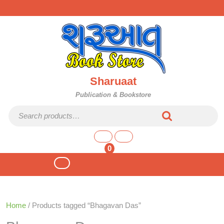
Skip
to
content
Sharuaat
Publication & Bookstore
Search for:
shopping
cart
0
Open
Button
Home
/ Products tagged “Bhagavan Das”