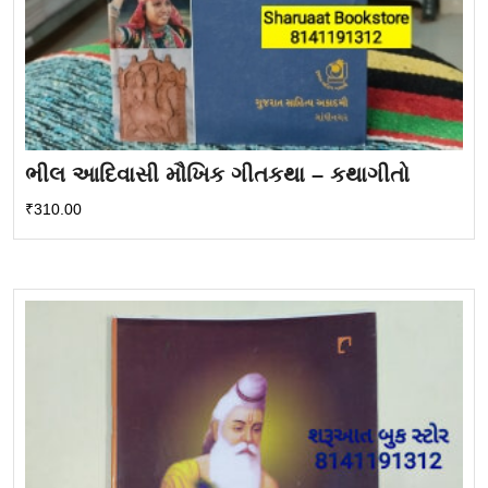
ભીલ આદિવાસી મૌખિક ગીતકથા – કથાગીતો
₹
310.00