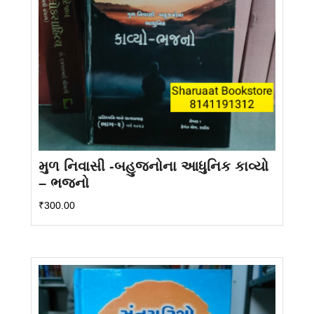
મુળ નિવાસી -બહુજનોના આધુનિક કાવ્યો
– ભજનો
₹
300.00