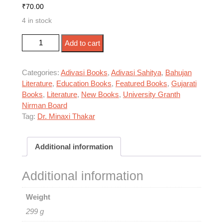
₹
70.00
4 in stock
આદિવાસી અને સંપ્રેષણ માધ્યમો quantity
Add to cart
Categories:
Adivasi Books
,
Adivasi Sahitya
,
Bahujan
Literature
,
Education Books
,
Featured Books
,
Gujarati
Books
,
Literature
,
New Books
,
University Granth
Nirman Board
Tag:
Dr. Minaxi Thakar
Additional information
Additional information
Weight
299 g