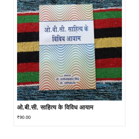
ओ.बी.सी. साहित्य के विविध आयाम
₹
90.00