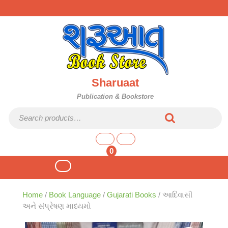
Skip
to
content
Sharuaat
Publication & Bookstore
Search for:
shopping
cart
0
Open
Button
Home
/
Book Language
/
Gujarati Books
/ આદિવાસી
અને સંપ્રેષણ માધ્યમો