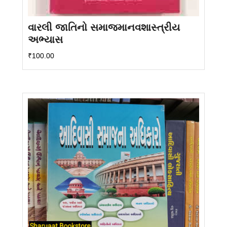
વારલી જાતિનો સમાજમાનવશાસ્ત્રીય
અભ્યાસ
₹
100.00