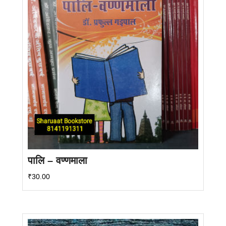
पालि – वण्णमाला
₹
30.00