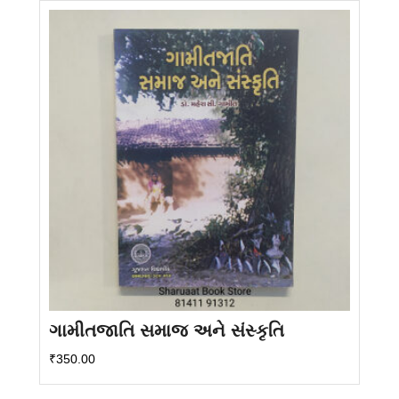
ગામીતજાતિ સમાજ અને સંસ્કૃતિ
₹
350.00