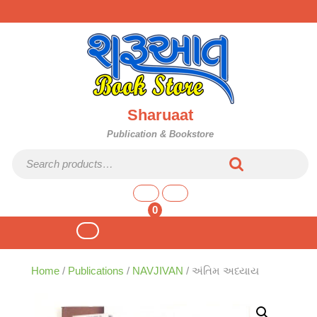
Skip
to
content
Sharuaat
Publication & Bookstore
Search for:
shopping
cart
0
Open
Button
Home
/
Publications
/
NAVJIVAN
/ અંતિમ અધ્યાય