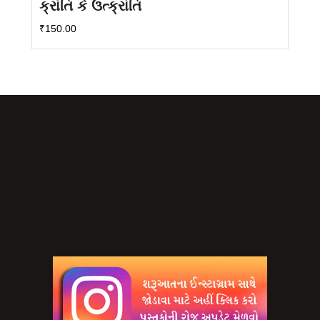
ક્રાંતિ કે ઉત્ક્રાંતિ
₹
150.00