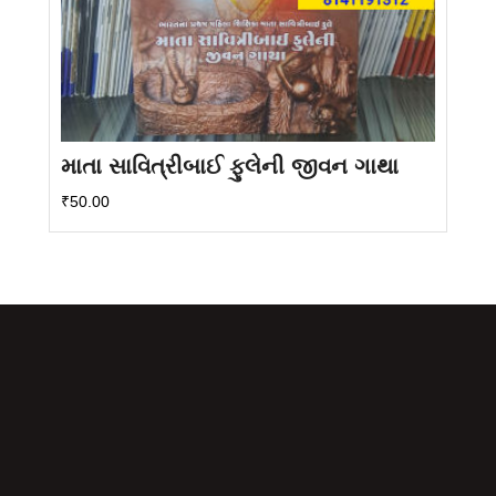
માતા સાવિત્રીબાઈ ફુલેની જીવન ગાથા
₹
50.00