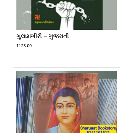
ગુલામગીરી – ગુજરાતી
₹
125.00