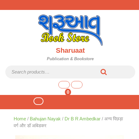
Skip
to
content
Sharuaat
Publication & Bookstore
Search for:
shopping
cart
0
Open
Button
Home
/
Bahujan Nayak
/
Dr B R Ambedkar
/ अन्य पिछड़ा
वर्ग और डॉ आंबेडकर