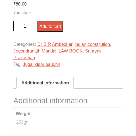
₹
80.00
7 in stock
बाबासाहेब डॉ. आंबेडकर कैसे पहुंचे संविधान सभा में ? quantity
Add to cart
Categories:
Dr B R Ambedkar
,
indian constitution
,
Jogendranath Mandal
,
LAW BOOK
,
Samyak
Prakashan
Tag:
Jugal kisor baudhh
Additional information
Additional information
Weight
252 g