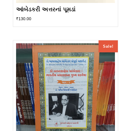
આંબેડકરી અત્તરનાં પૂમડાં
₹
130.00
Sale!