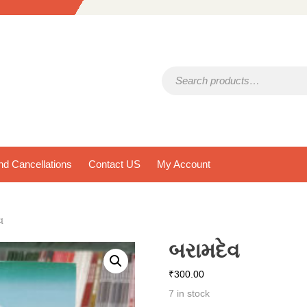
Search for:
d Cancellations
Contact US
My Account
વ
બરામદેવ
₹
300.00
7 in stock