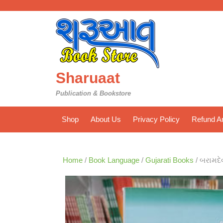
Skip
to
content
Sharuaat
Publication & Bookstore
Shop
About Us
Privacy Policy
Refund An
Home
/
Book Language
/
Gujarati Books
/ બરામદે