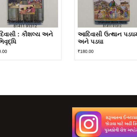
િવાસી : કૌશલ્ય અને
આદિવાસી ઉત્થાન પડઘ
વૃદ્ધિ
અને પડઘા
0.00
₹
180.00