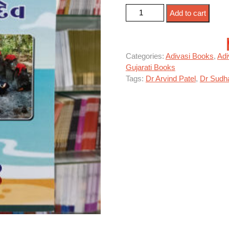
બરામદેવ quantity
Add to cart
Categories:
Adivasi Books
,
Adi
Gujarati Books
Tags:
Dr Arvind Patel
,
Dr Sudha