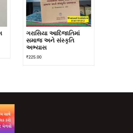
મ
ગરાસિયા આદિજાતિમાં
સમાજ અને સંસ્કૃતિ
અભ્યાસ
₹
225.00