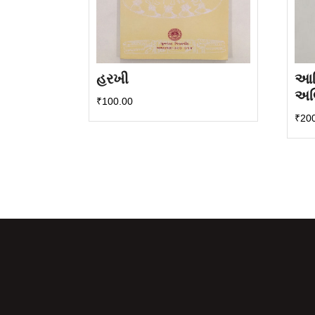
હરખી
આદ
અભિ
₹
100.00
₹
20