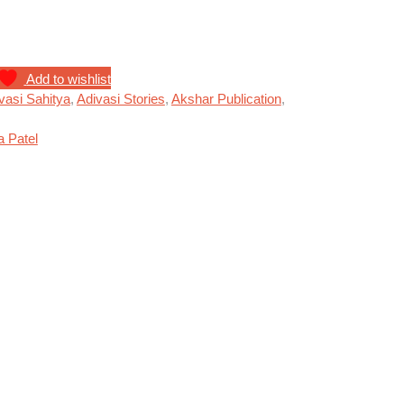
Add to wishlist
vasi Sahitya
,
Adivasi Stories
,
Akshar Publication
,
 Patel