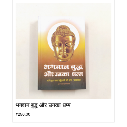
भगवान बुद्ध और उनका धम्म
₹
250.00