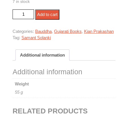
7 in stock
દાન તો હોવું જ જોઈએ quantity
Add to cart
Categories:
Bauddha
,
Gujarati Books
,
Kian Prakashan
Tag:
Samant Solanki
Additional information
Additional information
Weight
55 g
RELATED PRODUCTS