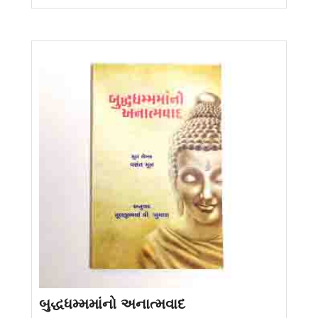
બુદ્ધધમ્મમાંનો અનાત્મવાદ