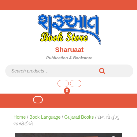
Skip
to
content
Sharuaat
Publication & Bookstore
Search for:
shopping
cart
0
Open
Button
Home
/
Book Language
/
Gujarati Books
/ દાન તો હોવું
જ જોઈએ