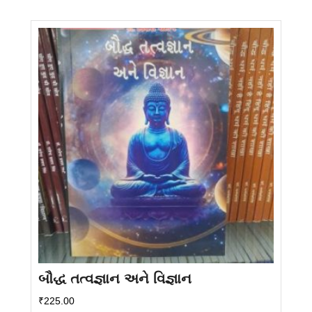
બૌદ્ધ તત્વજ્ઞાન અને વિજ્ઞાન
₹
225.00