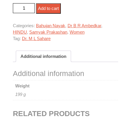
हिन्दू कोड बिल की हत्या quantity
Add to cart
Categories:
Bahujan Nayak
,
Dr B R Ambedkar
,
HINDU
,
Samyak Prakashan
,
Women
Tag:
Dr. M L Sahare
Additional information
Additional information
Weight
199 g
RELATED PRODUCTS