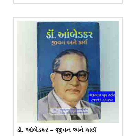
ડૉ. આંબેડકર – જીવન અને કાર્ય