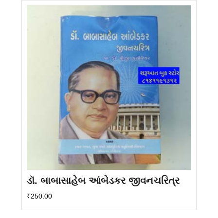
ડૉ. બાબાસાહેબ આંબેડકર જીવનચરિત્ર
₹
250.00