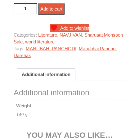
મારી વાચનકથા quantity
Add to cart
Add to wishlist
Categories:
Literature
,
NAVJIVAN
,
Sharuaat Monsoon
Sale
,
world literature
Tags:
MANUBAHI PANCHODI
,
Manubhai Pancholi
Darshak
Additional information
Additional information
Weight
149 g
YOU MAY ALSO LIKE…