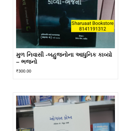
મુળ નિવાસી -બહુજનોના આધુનિક કાવ્યો
– ભજનો
₹
300.00