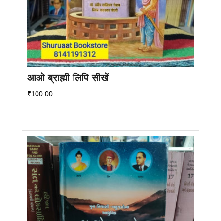
आओ ब्राह्मी लिपि सीखें
₹
100.00