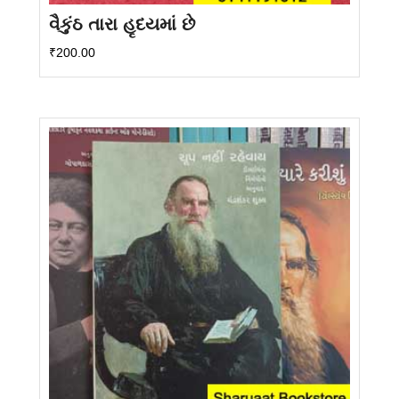
વૈકુંઠ તારા હૃદયમાં છે
₹
200.00