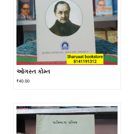
ઓગસ્ત કોમ્ત
₹
40.00