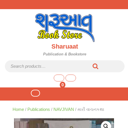
Skip
to
content
Sharuaat
Publication & Bookstore
Search for:
shopping
cart
0
Open
Button
Home
/
Publications
/
NAVJIVAN
/ મારી વાચનકથા