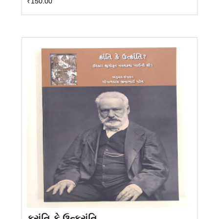
₹
150.00
ક્રાંતિ કે ઉત્ક્રાંતિ