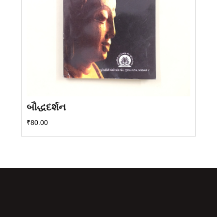
બૌદ્ધદર્શન
₹
80.00