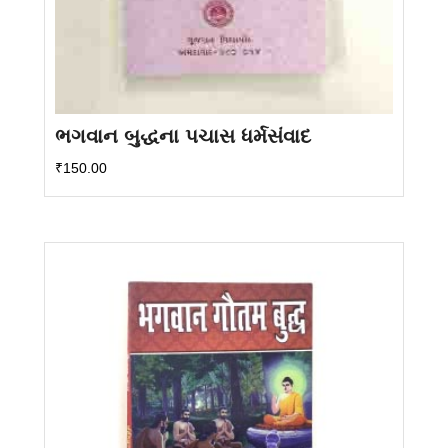
ભગવાન બુદ્ધના પચાસ ધર્મસંવાદ
₹
150.00