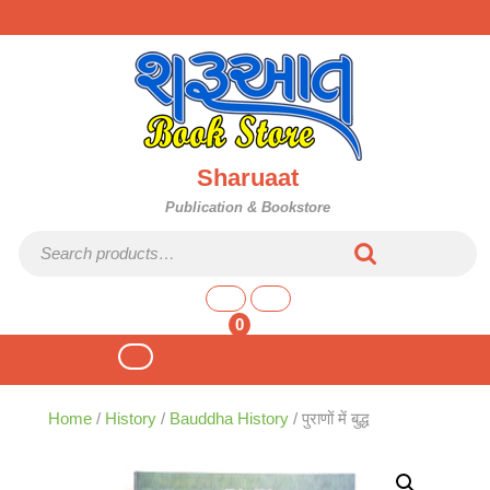
Skip
to
content
Sharuaat
Publication & Bookstore
Search for:
shopping
cart
0
Open
Button
Home
/
History
/
Bauddha History
/ पुराणों में बुद्ध