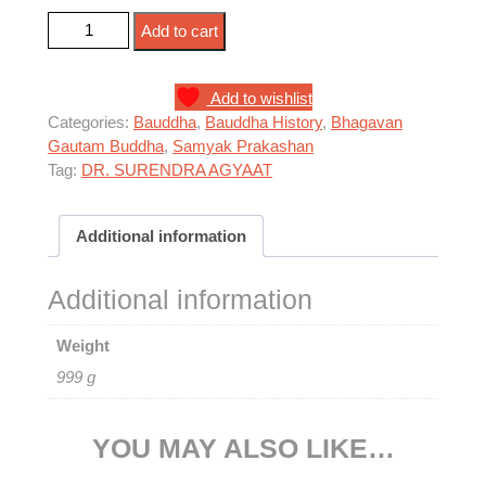
पुराणों में बुद्ध quantity
Add to cart
Add to wishlist
Categories:
Bauddha
,
Bauddha History
,
Bhagavan
Gautam Buddha
,
Samyak Prakashan
Tag:
DR. SURENDRA AGYAAT
Additional information
Additional information
Weight
999 g
YOU MAY ALSO LIKE…