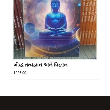
બૌદ્ધ તત્વજ્ઞાન અને વિજ્ઞાન
₹
225.00