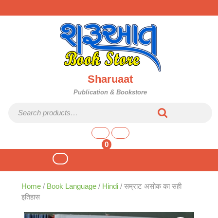
Skip
to
content
Sharuaat
Publication & Bookstore
Search for:
shopping
cart
0
Open
Button
Home
/
Book Language
/
Hindi
/ सम्राट असोक का सही
इतिहास