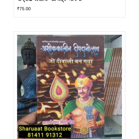
₹
75.00