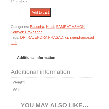
14 in stock
सम्राट असोक का सही इतिहास quantity
Add to cart
Categories:
Bauddha
,
Hindi
,
SAMRAT ASHOK
,
Samyak Prakashan
Tags:
DR. RAJENDRA PRASAD
,
dr. rajendraprasad
sinh
Additional information
Additional information
Weight
99 g
YOU MAY ALSO LIKE…