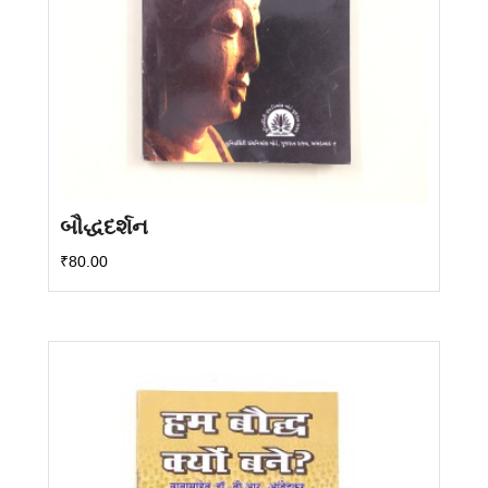
બૌદ્ધદર્શન
₹
80.00