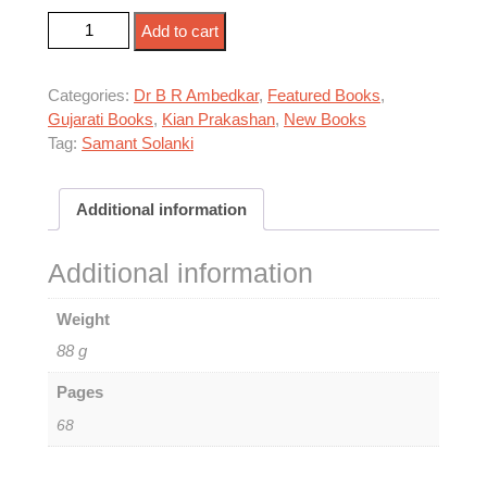
સંગઠિત બનો quantity
Add to cart
Categories:
Dr B R Ambedkar
,
Featured Books
,
Gujarati Books
,
Kian Prakashan
,
New Books
Tag:
Samant Solanki
Additional information
Additional information
Weight
88 g
Pages
68