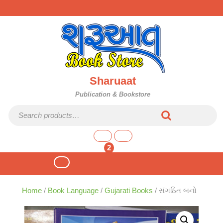
Skip
to
content
Sharuaat
Publication & Bookstore
Search for:
shopping
cart
2
Open
Button
Home
/
Book Language
/
Gujarati Books
/ સંગઠિત બનો