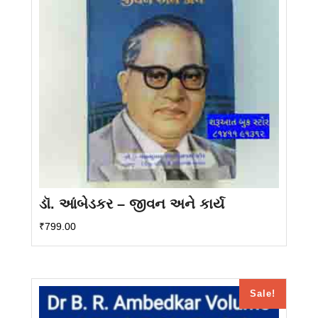
ડૉ. આંબેડકર – જીવન અને કાર્ય
₹
799.00
Sale!