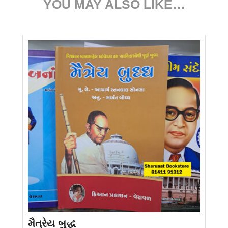
YOU MAY ALSO LIKE…
મૈત્રેય બુદ્ધ