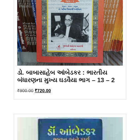
ડો. બાબાસાહેબ આંબેડકર : ભારતીય
બંધારણના મુખ્ય ઘડવૈયા ભાગ – 13 – 2
Original
Current
₹
900.00
₹
720.00
price
price
was:
is:
₹900.00.
₹720.00.