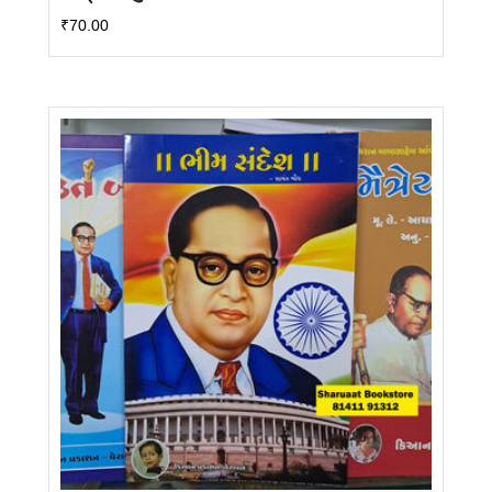
₹
70.00