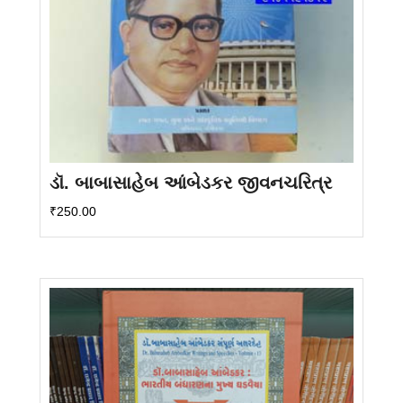
ડૉ. બાબાસાહેબ આંબેડકર જીવનચરિત્ર
₹
250.00