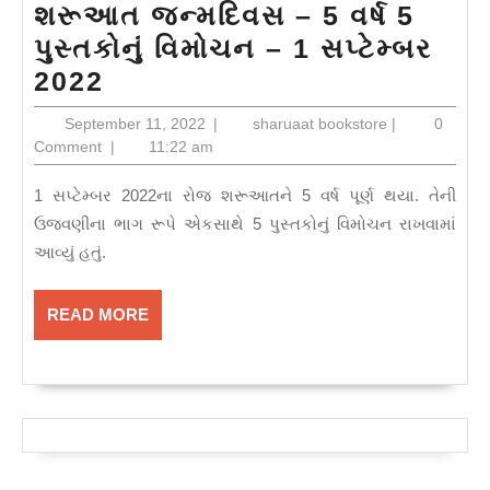
શરૂઆત જન્મદિવસ – 5 વર્ષ 5
પુસ્તકોનું વિમોચન – 1 સપ્ટેમ્બર
શરૂઆત
2022
જન્મદિવસ
September
sharuaat
September 11, 2022
|
sharuaat bookstore
|
0
–
11,
bookstore
Comment
|
11:22 am
2022
5
1 સપ્ટેમ્બર 2022ના રોજ શરૂઆતને 5 વર્ષ પૂર્ણ થયા. તેની
વર્ષ
ઉજવણીના ભાગ રૂપે એકસાથે 5 પુસ્તકોનું વિમોચન રાખવામાં
5
આવ્યું હતું.
પુસ્તકોનું
વિમોચન
READ
READ MORE
–
MORE
1
સપ્ટેમ્બર
2022