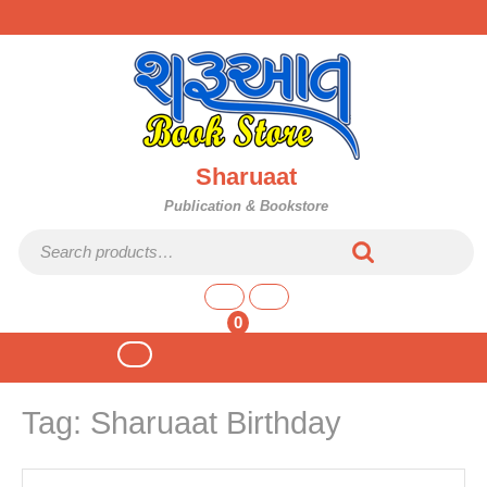
Skip
to
content
Sharuaat
Publication & Bookstore
Search
for:
shopping
cart
0
Open
Button
Tag:
Sharuaat Birthday