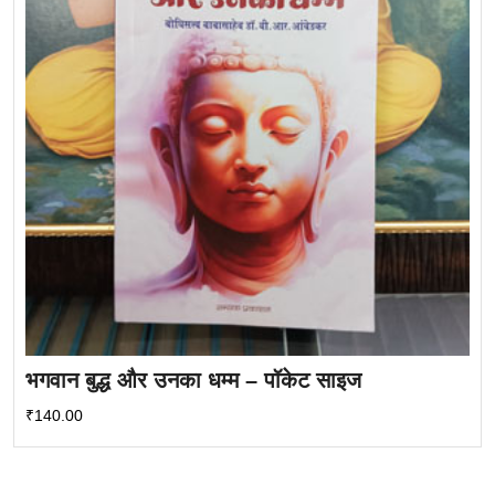
भगवान बुद्ध और उनका धम्म – पॉकेट साइज
₹
140.00