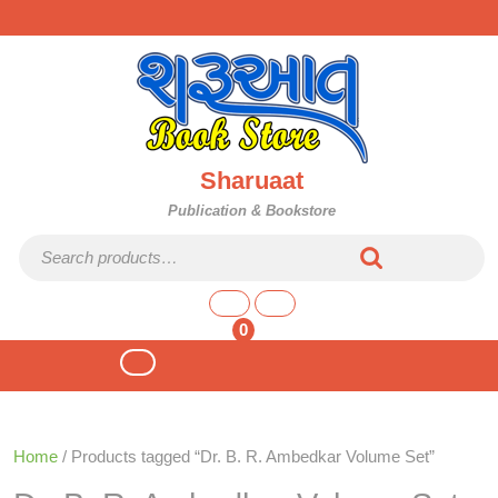
Skip
to
content
Sharuaat
Publication & Bookstore
Search for:
shopping
cart
0
Open
Button
Home
/ Products tagged “Dr. B. R. Ambedkar Volume Set”