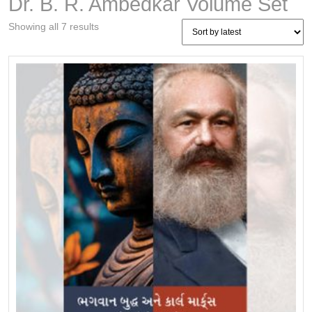
Dr. B. R. Ambedkar Volume Set
Sorted
Showing all 7 results
by
latest