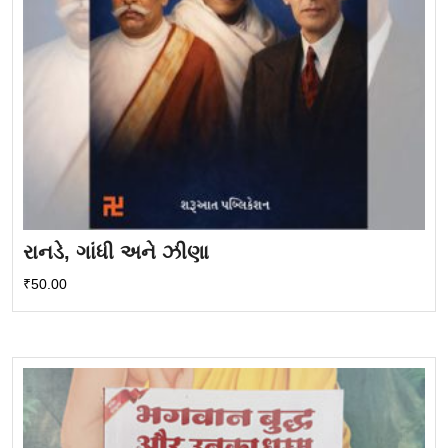
રાનડે, ગાંધી અને ઝીણા
₹
50.00