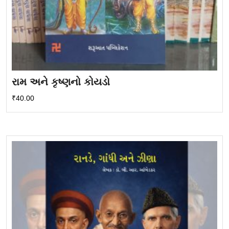
રામ અને કૃષ્ણનો કોયડો
₹
40.00