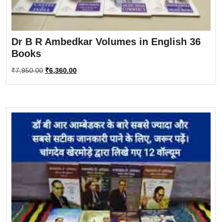
Dr B R Ambedkar Volumes in English 36
Books
Original
Current
₹
7,950.00
₹
6,360.00
price
price
was:
is:
₹7,950.00.
₹6,360.00.