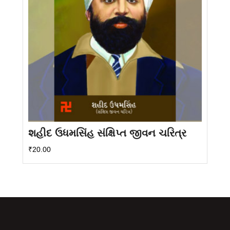
શહીદ ઉધમસિંહ સંક્ષિપ્ત જીવન ચરિત્ર
₹
20.00