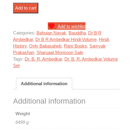
बाबासाहेब डॉ आंबेडकर – जीवन और चिंतन – 12 ग्रंथ quantity
Add to cart
Add to wishlist
Categories:
Bahujan Nayak
,
Bauddha
,
Dr B R
Ambedkar
,
Dr B R Ambedkar Hindi Volume
,
Hindi
,
History
,
Only Babasaheb
,
Rare Books
,
Samyak
Prakashan
,
Sharuaat Monsoon Sale
Tags:
Dr. B. R. Ambedkar
,
Dr. B. R. Ambedkar Volume
Set
Additional information
Additional information
Weight
6499 g