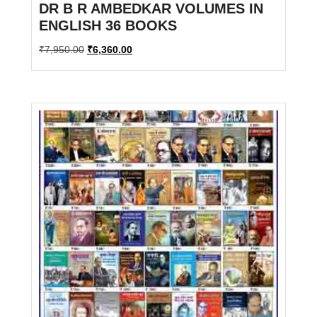
DR B R AMBEDKAR VOLUMES IN
ENGLISH 36 BOOKS
Original
Current
₹
7,950.00
₹
6,360.00
price
price
was:
is:
₹7,950.00.
₹6,360.00.