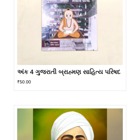
અંક 4 ગુજરાતી બ્રાહ્મણ સાહિત્ય પરિષદ
₹
50.00