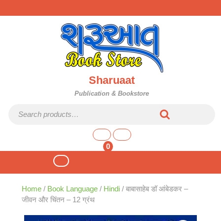
Skip
to
content
Sharuaat
Publication & Bookstore
Search for:
shopping
cart
0
Open
Button
Home
/
Book Language
/
Hindi
/ बाबासाहेब डॉ आंबेडकर –
जीवन और चिंतन – 12 ग्रंथ