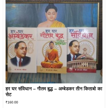
हर घर संविधान – गौतम बुद्ध – अम्बेडकर तीन किताबो का
सेट
₹
160.00