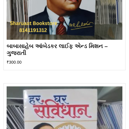
બાબાસાહેબ આંબેડકર લાઈફ એન્ડ મિશન –
ગુજરાતી
₹
300.00