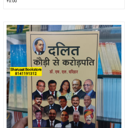
₹
0.00