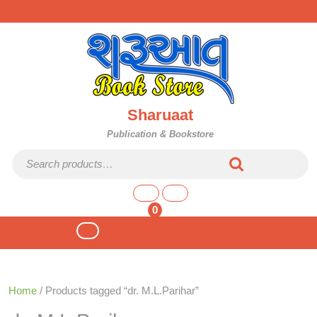
Skip
to
content
Sharuaat
Publication & Bookstore
Search for:
shopping
cart
0
Open
Button
Home
/ Products tagged “dr. M.L.Parihar”