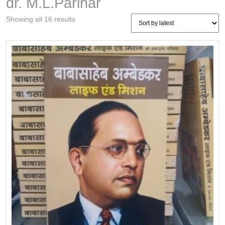
dr. M.L.Parihar
Sorted
Showing all 16 results
by
latest