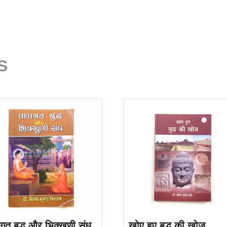
S
गत बुद्ध और भिक्खुणी संध
खोए हुए बुद्ध की खोज