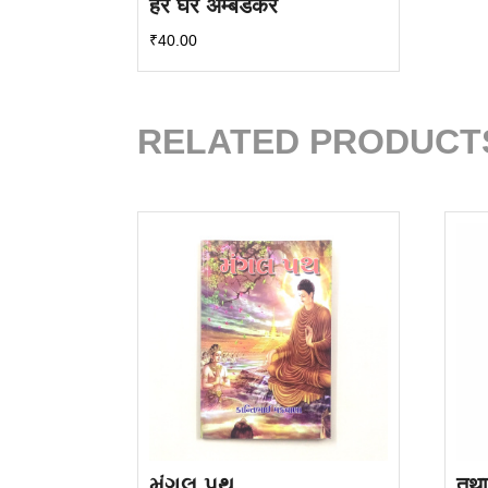
हर घर अम्बेडकर
₹
40.00
RELATED PRODUCT
મંગલ પથ
तथा