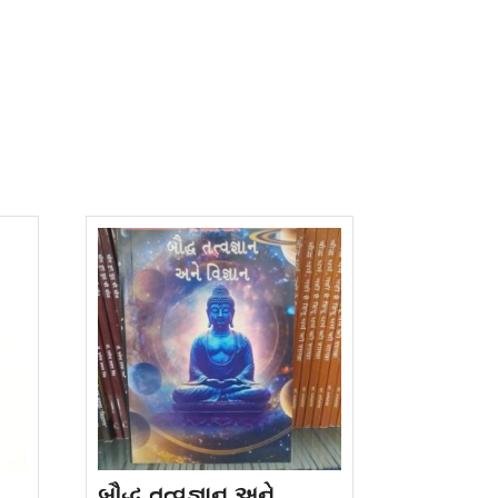
બૌદ્ધ તત્વજ્ઞાન અને