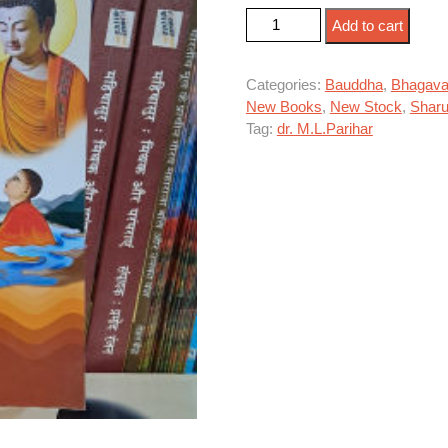
बुद्ध फिर लौट आए quantity
Add to cart
Categories:
Bauddha
,
Bhagava
New Books
,
New Stock
,
Sharu
Tag:
dr. M.L.Parihar