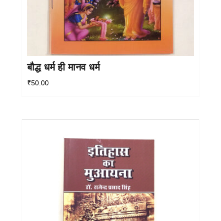
बौद्ध धर्म ही मानव धर्म
₹
50.00