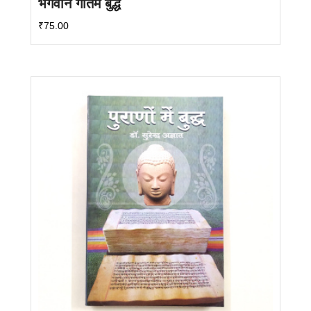
भगवान गौतम बुद्ध
₹
75.00