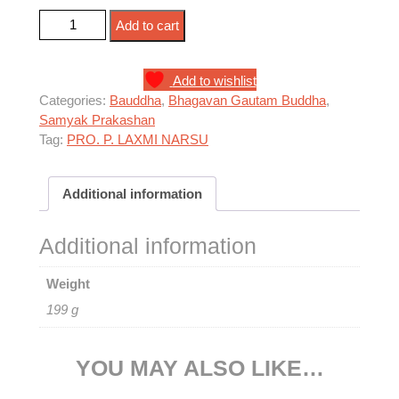
बौद्ध धर्म और जातिवाद quantity
Add to cart
Add to wishlist
Categories:
Bauddha
,
Bhagavan Gautam Buddha
,
Samyak Prakashan
Tag:
PRO. P. LAXMI NARSU
Additional information
Additional information
Weight
199 g
YOU MAY ALSO LIKE…