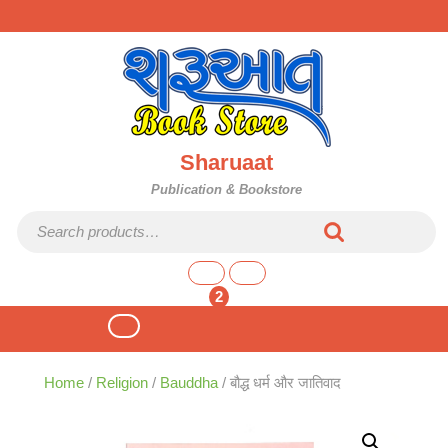
Skip
to
content
Sharuaat
Publication & Bookstore
Search for:
shopping
cart
2
Open
Button
Home
/
Religion
/
Bauddha
/ बौद्ध धर्म और जातिवाद