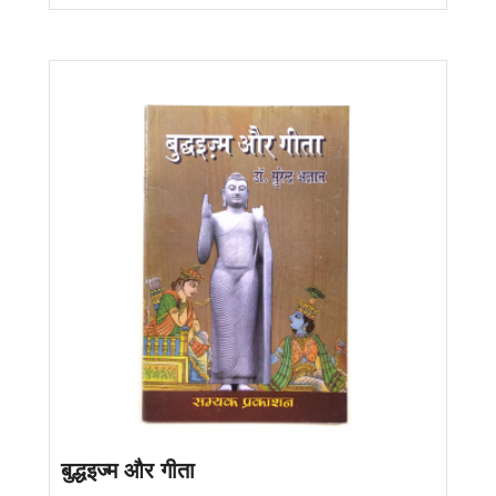
बुद्धइज्म और गीता