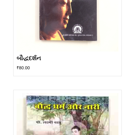
બૌદ્ધદર્શન
₹
80.00