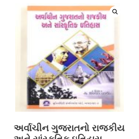
અર્વાચીન ગુજરાતનો રાજકીય