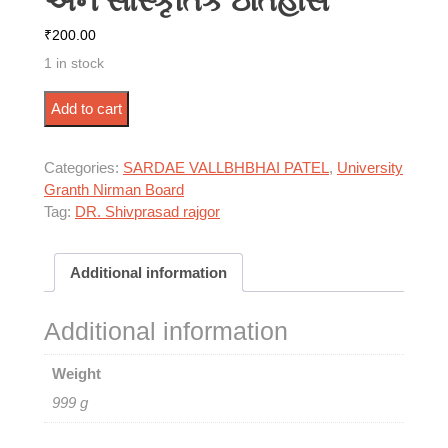
અને સાંસ્કૃતિક ઇતિહાસ
₹
200.00
1 in stock
અર્વાચીન ગુજરાતનો રાજકીય અને સાંસ્કૃતિક ઇતિહાસ
Add to cart
quantity
Categories:
SARDAE VALLBHBHAI PATEL
,
University
Granth Nirman Board
Tag:
DR. Shivprasad rajgor
Additional information
Additional information
Weight
999 g