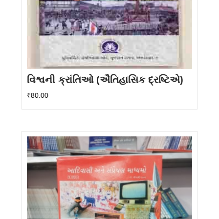
વિશ્વની ક્રાંતિઓ (ઐતિહાસિક દ્રષ્ટિએ)
₹
80.00