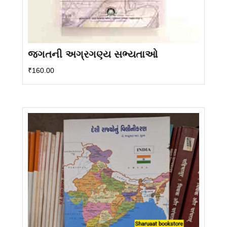
જગતની અગ્રગણ્ય સભ્યતાઓ
₹
160.00