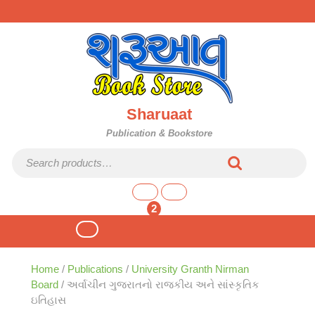
Skip
to
content
Sharuaat
Publication & Bookstore
Search for:
shopping
cart
2
Open
Button
Home
/
Publications
/
University Granth Nirman
Board
/ અર્વાચીન ગુજરાતનો રાજકીય અને સાંસ્કૃતિક
ઇતિહાસ