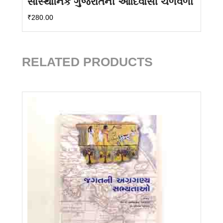
સાંસ્થાનિક ગુજરાતની આદિવાસી ચળવળો
₹
280.00
RELATED PRODUCTS