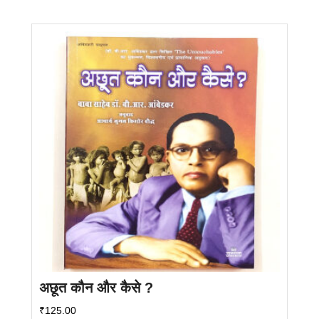
अछूत कौन और कैसे ?
₹
125.00