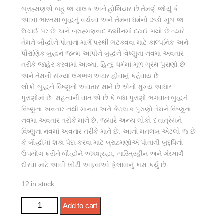
બ્રાહ્મણએ બહુ જ ચાલક અને હોશિયાર છે તેમણે જોયું કે
આખા ભારતમાં બુદ્ધનું વર્ચસ્વ અને તેમના ધર્મનો ઝંડો ખુબ જ
ઉંચાઈ પર છે અને બ્રાહ્મણવાદ જમીનમાં દટાઈ ગયો છે.ત્યારે
તેમને બૌદ્ધોને પોતાના માર્ગ પરથી ભટકવવા માટે કાલ્પનિક અને
પૌરાણિક બુદ્ધને જન્મ આપીને બુદ્ધને વિષ્ણુના નવમા અવતાર
તરીકે જાહેર કરવામાં આવ્યા. હિન્દુ ધર્મમાં મૂળ ગ્રંથ પુરાણો છે
અને તેમની સંખ્યા લગભગ અઢાર હોવાનું કહેવાય છે.
લોકો બુદ્ધને વિષ્ણુનો અવતાર માને છે એનો મુખ્ય આધાર
પુરાણોમાં છે. મહત્વની વાત એ છે કે બધા પુરાણો ભગવાન બુદ્ધને
વિષ્ણુના અવતાર નથી માનતા અને કેટલાક પુરાણો તેમને વિષ્ણુના
નવમા અવતાર તરીકે માને છે. જ્યારે અન્ય લોકો દત્તાત્રેયને
વિષ્ણુના નવમાં અવતાર તરીકે માને છે. આનો મતલબ એટલો જ છે
કે બૌદ્ધોમાં શંકા પેદા કરવા માટે બ્રાહ્મણોએ પોતાની બુદ્ધિનો
ઉપયોગ કરીને બૌદ્ધોને અંધશ્રદ્ધા, ચારિત્રહીન અને ગેરમાર્ગે
દોરવા માટે આવી ખોટી અફવાઓ ફેલાવાનું કામ કર્યું છે.
12 in stock
बौद्ध धर्म नहीं है हिंदू धर्म की शाखा quantity
Add to cart