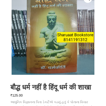
बौद्ध धर्म नहीं है हिंदू धर्म की शाखा
₹
125.00
આધુનિક વિજ્ઞાનના પિતા ડેકાર્ટેએ કહ્યું હતું કે પોતાના વિચાર