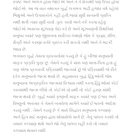
સ્પષ્ટ અને અલગ હોવા જોઈએ અને તે તે શંકાથી પણ ઉપર હોવા
જોઈએ. આ જ વાત તથાગત બુદ્ધે લગભગ અઢી હજાર વર્ષ પહેલાં
ભિક્ષુઓ અને ઉપાસકોને કહી હતી,જ્યાં સુધી સત્યની પ્રાપ્તિ
નથી થતી ત્યાર સુધી ચર્ચા ,પુનઃ ચર્ચા અને તર્ક કરતા રહેવું
જોઈએ.અસત્ય મૂંઝવણ પેદા કરે છે અને મૂંઝવણની સ્થિતિમાં
મનુષ્ય ક્યારે પણ જીવનના સર્વોચ્ચ લક્ષણો જેમ કે પ્રજ્ઞા, શીલ,
મૈત્રી અને કરુણા વગેરે પ્રાપ્ત કરી શકતો નથી અને તે ભટકી
જાય છે.
ભગવાન બુદ્ધે તેમના પ્રવચનોમાં કહ્યું છે કે હું બીજા મનુષ્યની
માફક પ્રકૃતિ પુત્ર છું. તેમને કહ્યું કે મારા પણ માતા-પિતા હતા હું
પણ એજ પ્રકારની પક્રિયાથી જન્મ્યો છું જે પક્રિયાથી જે રીતે
દરેક મનુષ્યનો જન્મ થયો છે. મહામાનવ બુદ્ધ હિંદુઓની જેમ
મનુષ્યના અપ્રાકૃતિક જન્મમાં વિશ્વાસ નથી કરતા,હિંદુઓમાં કોઈ
કાનમાંથી જન્મ લીધો તો કોઈએ ઘોડાથી તો કોઈ હરણ માંથી
જન્મ થયો છે. બુદ્ધે ક્યારે કૃષ્ણની માફક ક્યારે પણ ઈશ્વર અને
વિષ્ણુનો અવતાર કે તેમને બતાવેલા માર્ગને ક્યારે ઈશ્વરનો આદેશ
કહ્યું નથી . તેમને કહ્યું છે કે મારો સિદ્ધાંત મનુષ્યના કલ્યાણ
અને હિત માટે મનુષ્ય દ્વારા શોધાયેલો માર્ગ છે. તેનું પાલન કરશો તો
તમારું કલ્યાણ થશે અને જો તેનું પાલન નહીં કરો તો તમારું
કલ્યાણ થવાનું નથી.