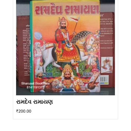
રામદેવ રામાયણ
₹
200.00