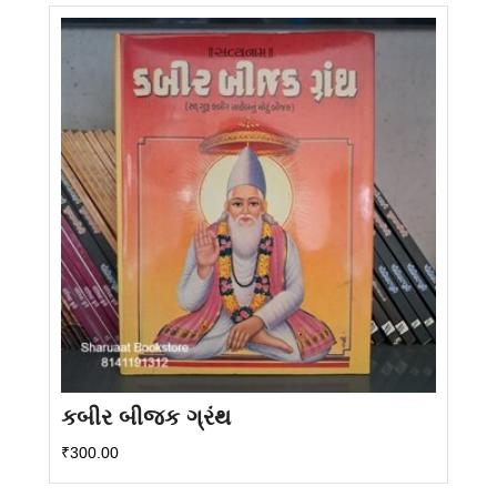
કબીર બીજક ગ્રંથ
₹
300.00