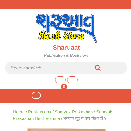
Skip
to
content
Sharuaat
Publication & Bookstore
Search for:
shopping
cart
0
Open
Button
Home
/
Publications
/
Samyak Prakashan
/
Samyak
Prakashan Hindi Volume
/ भगवान बुद्ध ने क्या शिक्षा दी ?