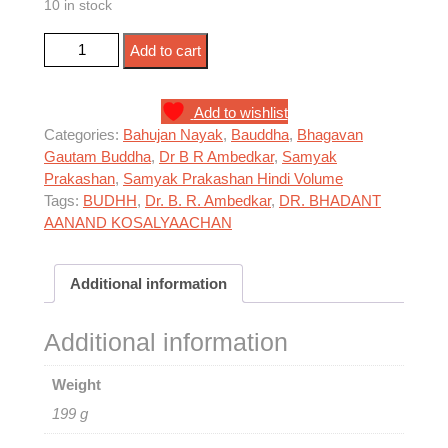
10 in stock
भगवान बुद्ध ने क्या शिक्षा दी ? quantity
Add to cart
Add to wishlist
Categories:
Bahujan Nayak
,
Bauddha
,
Bhagavan
Gautam Buddha
,
Dr B R Ambedkar
,
Samyak
Prakashan
,
Samyak Prakashan Hindi Volume
Tags:
BUDHH
,
Dr. B. R. Ambedkar
,
DR. BHADANT
AANAND KOSALYAACHAN
Additional information
Additional information
Weight
199 g