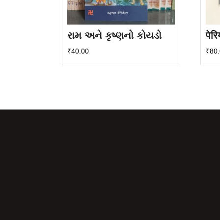
રામ અને કૃષ્ણનો કોયડો
पेर
₹
40.00
₹
80