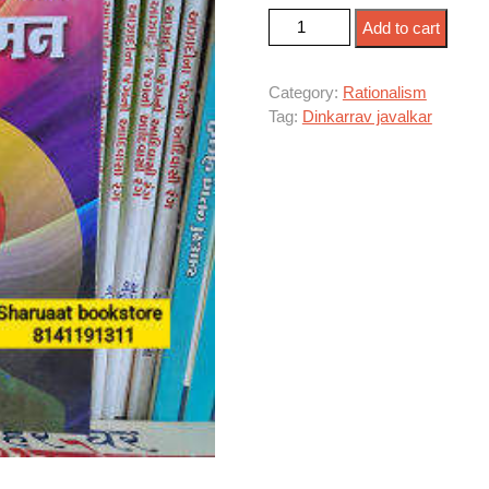
देशाचे दुश्मन quantity
Add to cart
Category:
Rationalism
Tag:
Dinkarrav javalkar