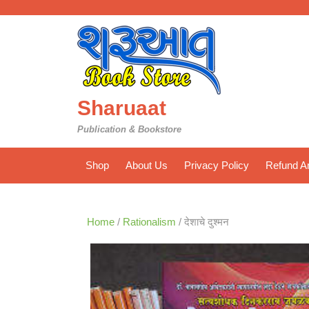
Skip
to
content
Sharuaat
Publication & Bookstore
Shop
About Us
Privacy Policy
Refund An
Home
/
Rationalism
/ देशाचे दुश्मन