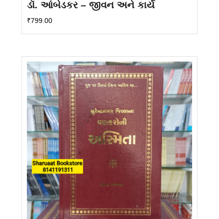
ડૉ. આંબેડકર – જીવન અને કાર્ય
₹
799.00