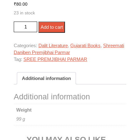
₹
80.00
23 in stock
જ્ઞાતિપ્રથાનો મૃત્યુઘંટ કઈ રીતે? quantity
Add to cart
Categories:
Dalit Literature
,
Gujarati Books
,
Shreemati
Daniben Premjibhai Parmar
Tag:
SREE PREMJIBHAI PARMAR
Additional information
Additional information
Weight
99 g
YOU MAY ALSO LIKE…