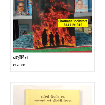
વર્ણાગ્નિ
₹
120.00