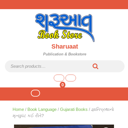
Skip
to
content
Sharuaat
Publication & Bookstore
Search for:
shopping
cart
0
Open
Button
Home
/
Book Language
/
Gujarati Books
/ જ્ઞાતિપ્રથાનો
મૃત્યુઘંટ કઈ રીતે?