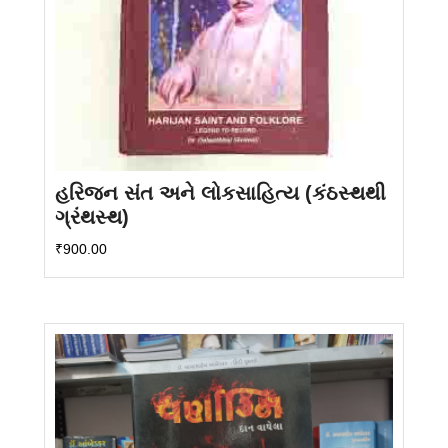
હરિજન સંત અને લોકસાહિત્ય (કંઠસ્થથી
ગ્રંથસ્થ)
₹
900.00