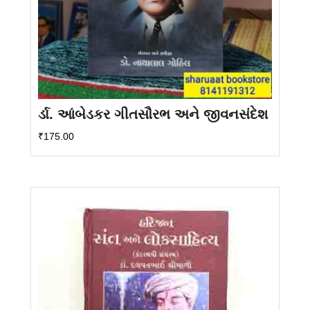
ર્ડા. આંબેડકર ગીતસૌરભ અને જીવનસંદેશ
₹
175.00