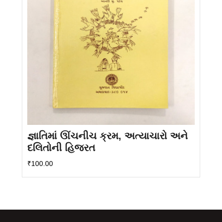
જ્ઞાતિમાં ઊંચનીચ ક્રમ, અત્યાચારો અને
દલિતોની હિજરત
₹
100.00