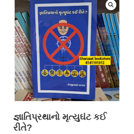
જ્ઞાતિપ્રથાનો મૃત્યુઘંટ કઈ
રીતે?