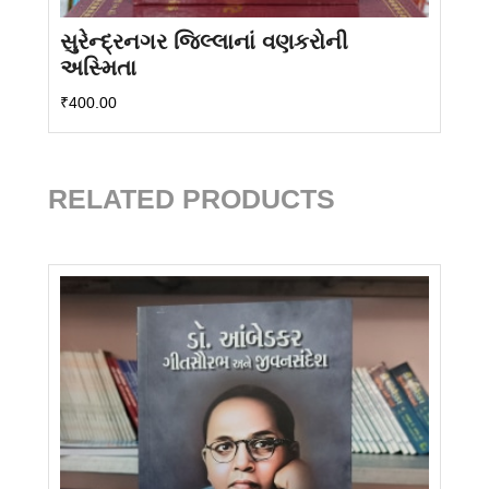
સુરેન્દ્રનગર જિલ્લાનાં વણકરોની
અસ્મિતા
₹
400.00
RELATED PRODUCTS