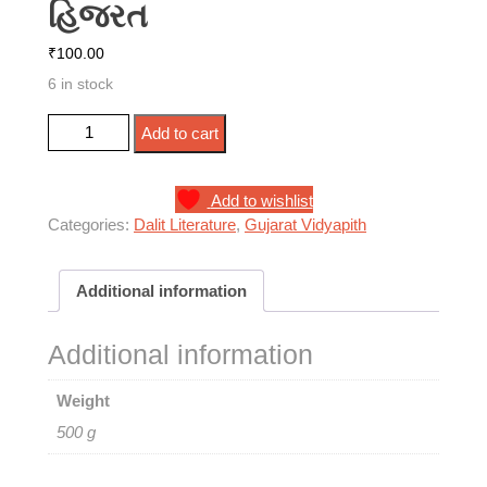
હિજરત
₹
100.00
6 in stock
જ્ઞાતિમાં ઊંચનીચ ક્રમ, અત્યાચારો અને દલિતોની હિજરત
Add to cart
quantity
Add to wishlist
Categories:
Dalit Literature
,
Gujarat Vidyapith
Additional information
Additional information
Weight
500 g