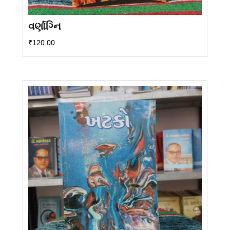
વર્ણાગ્નિ
₹
120.00