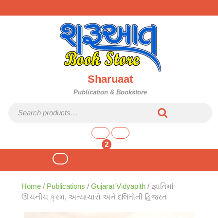
Skip
to
content
Sharuaat
Publication & Bookstore
Search for:
shopping
cart
2
Open
Button
Home
/
Publications
/
Gujarat Vidyapith
/ જ્ઞાતિમાં
ઊંચનીચ ક્રમ, અત્યાચારો અને દલિતોની હિજરત