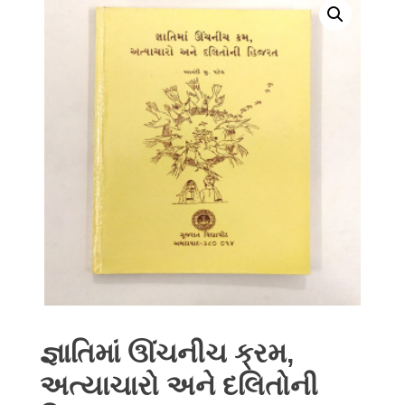
જ્ઞાતિમાં ઊંચનીચ ક્રમ,
અત્યાચારો અને દલિતોની