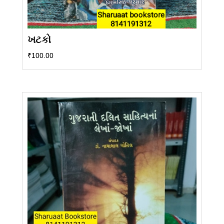
ખટકો
₹
100.00