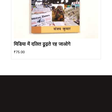
मिडिया में दलित ढूढ़ते रह जाओगे
₹
75.00