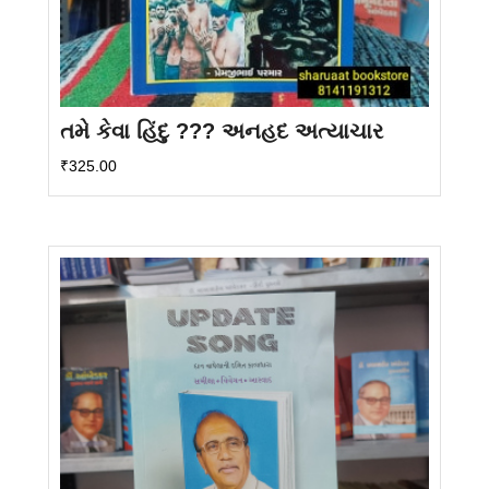
તમે કેવા હિંદુ ??? અનહદ અત્યાચાર
₹
325.00