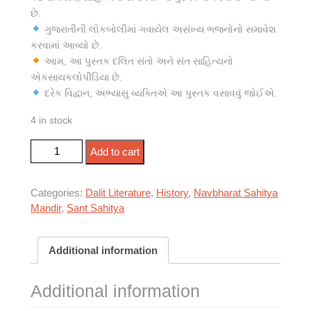
છે.
ગુજરાતીની લોકબોલીમાં ગવાયેલ અસંખ્ય ભજનોનો સમાવેશ
કરવામાં આવ્યો છે.
આમ, આ પુસ્તક દલિત સંતો અને સંત સાહિત્યનો
એકસાયકલોપીડિયા છે.
દરેક વિદ્વાન, અભ્યાસુ વ્યક્તિએ આ પુસ્તક વસાવવું જોઈએ.
4 in stock
હરિજન સંત અને લોકસાહિત્ય (કંઠસ્થથી ગ્રંથસ્થ)
Add to cart
quantity
Categories:
Dalit Literature
,
History
,
Navbharat Sahitya
Mandir
,
Sant Sahitya
Additional information
Additional information