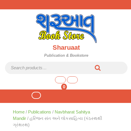
Skip
to
content
Sharuaat
Publication & Bookstore
Search for:
shopping
cart
0
Open
Button
Home
/
Publications
/
Navbharat Sahitya
Mandir
/ હરિજન સંત અને લોકસાહિત્ય (કંઠસ્થથી
ગ્રંથસ્થ)