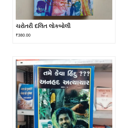
ચરોતરી દલિત લોકબોલી
₹
380.00