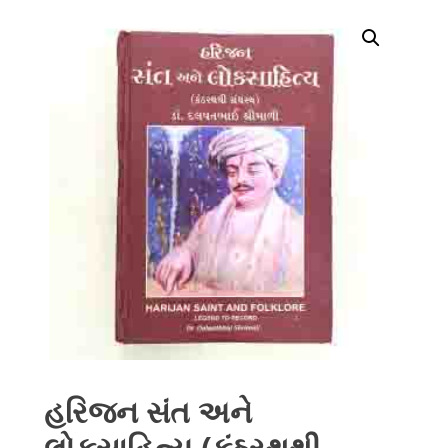
હરિજન સંત અને