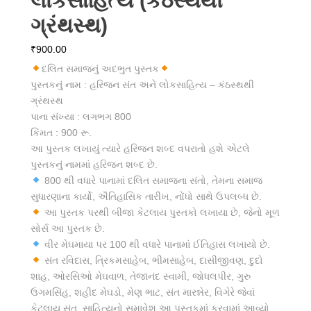
લોકસાહિત્ય (કંઠસ્થથી
ગ્રંથસ્થ)
₹
900.00
દલિત સમાજનું અદભુત પુસ્તક
પુસ્તકનું નામ : હરિજન સંત અને લોકસાહિત્ય – કંઠસ્થથી
ગ્રંથસ્થ
પાના સંખ્યા : લગભગ 800
કિંમત : 900 રૂ.
આ પુસ્તક લખાયું ત્યારે હરિજન શબ્દ વપરાતો હશે એટલે
પુસ્તકનું નામમાં હરિજન શબ્દ છે.
800 થી વધારે પાનામાં દલિત સમાજના સંતો, તેમના સમાજ
સુધારણાના કાર્યો, ઐતિહાસિક તારીખ, નોંધો સાથે ઉપલબ્ધ છે.
આ પુસ્તક પરથી બીજા કેટલાય પુસ્તકો લખાયા છે, જેનો મૂળ
સોર્સ આ પુસ્તક છે.
વીર મેઘમાયા પર 100 થી વધારે પાનામાં ઈતિહાસ લખાયો છે.
સંત રવિદાસ, ત્રિકમસાહેબ, ભીમસાહેબ, દાસીજીવણ, દુદો
શાહ, ઓરસિઓ મેઘવાળ, તેજાનંદ સ્વામી, જોધલપીર, ગુરુ
ઉગમસિંહ, શહીદ મેઘડો, મેણ ભાટ, સંત મારન્નેર, વિગેરે જેવાં
કેટલાય સંત, સાહિત્યનો સમાવેશ આ પુસ્તકમાં કરવામાં આવ્યો