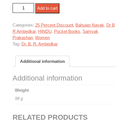
हिन्दू कोड बिल और बाबासाहेब quantity
Add to cart
Categories:
25 Percent Discount
,
Bahujan Nayak
,
Dr B
R Ambedkar
,
HINDU
,
Pocket Books
,
Samyak
Prakashan
,
Women
Tag:
Dr. B. R. Ambedkar
Additional information
Additional information
Weight
99 g
RELATED PRODUCTS