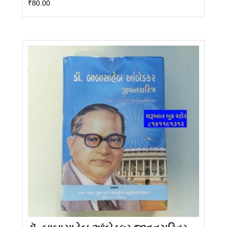
₹
80.00