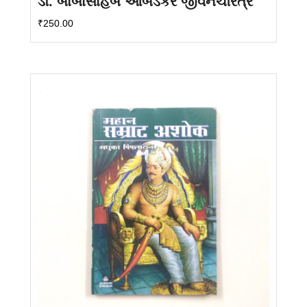
ડૉ. બાબાસાહેબ આંબેડકર જીવનચરિત્ર
₹
250.00