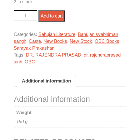
2 in stock
ओबीसी साहित्य विमर्श quantity
Add to cart
Categories:
Bahujan Literature
,
Bahujan svabhiman
sangh
,
Caste
,
New Books
,
New Stock
,
OBC Books
,
Samyak Prakashan
Tags:
DR. RAJENDRA PRASAD
,
dr. rajendraprasad
sinh
,
OBC
Additional information
Additional information
Weight
190 g