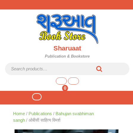
Skip
to
content
Sharuaat
Publication & Bookstore
Search for:
shopping
cart
0
Open
Button
Home
/
Publications
/
Bahujan svabhiman
sangh
/ ओबीसी साहित्य विमर्श