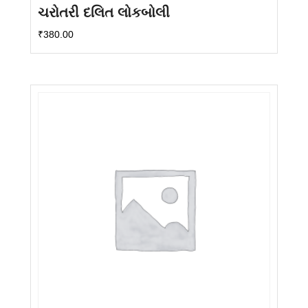
ચરોતરી દલિત લોકબોલી
₹
380.00