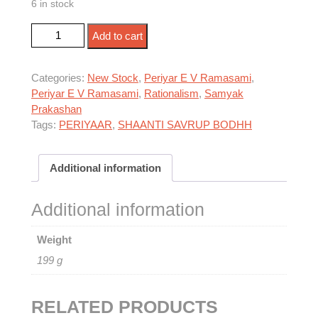
6 in stock
पेरियार सचित्र जीवनी quantity
Add to cart
Categories:
New Stock
,
Periyar E V Ramasami
,
Periyar E V Ramasami
,
Rationalism
,
Samyak
Prakashan
Tags:
PERIYAAR
,
SHAANTI SAVRUP BODHH
Additional information
Additional information
Weight
199 g
RELATED PRODUCTS