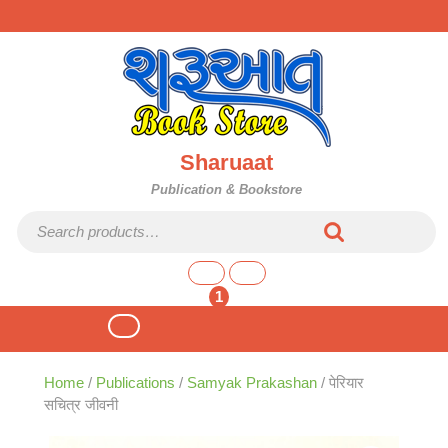
Skip
to
content
Sharuaat
Publication & Bookstore
Search for:
shopping
cart
1
Open
Button
Home
/
Publications
/
Samyak Prakashan
/ पेरियार
सचित्र जीवनी