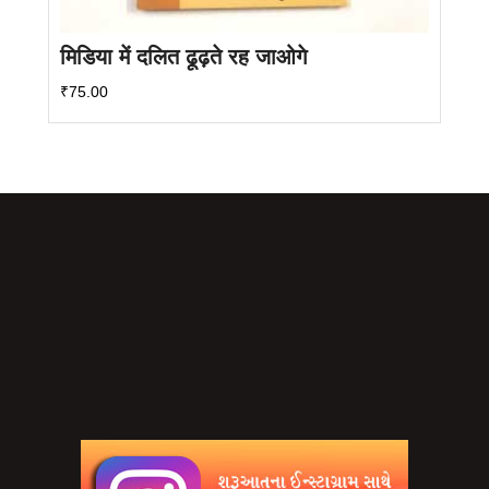
मिडिया में दलित ढूढ़ते रह जाओगे
₹
75.00