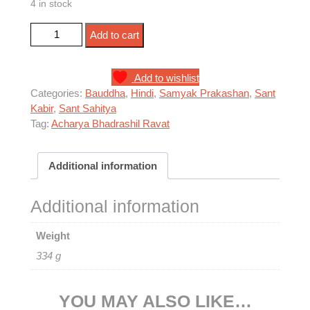
4 in stock
संत कबीर की वाणी में बौद्ध चिंतन quantity
Add to cart
Add to wishlist
Categories:
Bauddha
,
Hindi
,
Samyak Prakashan
,
Sant
Kabir
,
Sant Sahitya
Tag:
Acharya Bhadrashil Ravat
Additional information
Additional information
Weight
334 g
YOU MAY ALSO LIKE…