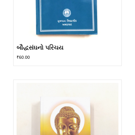
બૌદ્ધસંઘનો પરિચય
₹
60.00