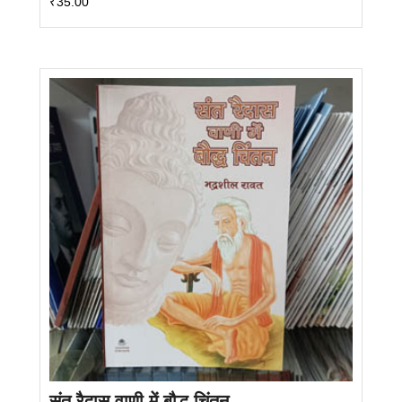
₹
35.00
संत रैदास वाणी में बौद्ध चिंतन