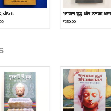
્ધ વંદના
भगवान बुद्ध और उनका धम्म
.00
₹
250.00
S