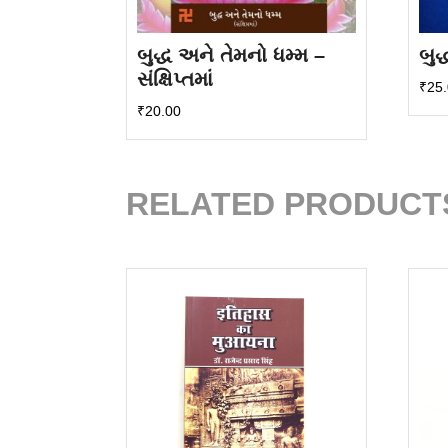
બુદ્ધ અને તેમનો ધમ્મ –
બુદ
સંક્ષિપ્તમાં
₹
25
₹
20.00
RELATED PRODUCT