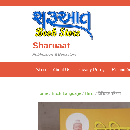
Skip
to
content
Sharuaat
Publication & Bookstore
Shop
About Us
Privacy Policy
Refund An
Home
/
Book Language
/
Hindi
/ तिपिटक परिचय