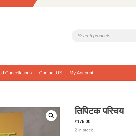
Search for:
d Cancellations
Contact US
My Account
तिपिटक परिचय
₹
175.00
2 in stock