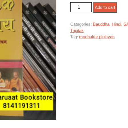
तिपिटक परिचय quantity
Add to cart
Categories:
Bauddha
,
Hindi
,
S
Tripitak
Tag:
madhukar piplayan