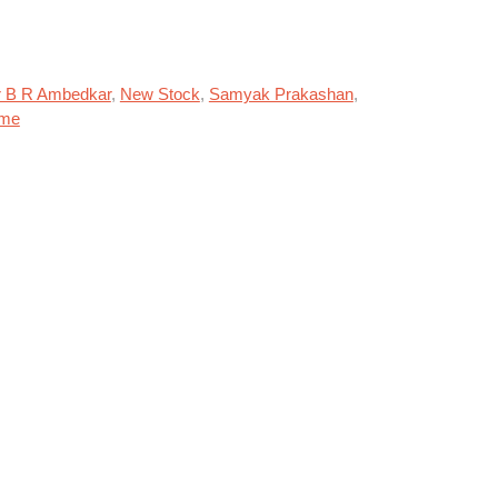
r B R Ambedkar
,
New Stock
,
Samyak Prakashan
,
ume