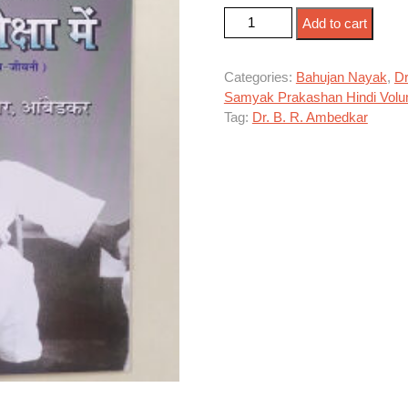
वीसा की प्रतीक्षा में quantity
Add to cart
Categories:
Bahujan Nayak
,
D
Samyak Prakashan Hindi Vol
Tag:
Dr. B. R. Ambedkar