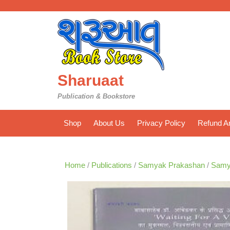
Skip
to
content
Sharuaat
Publication & Bookstore
Shop
About Us
Privacy Policy
Refund An
Home
/
Publications
/
Samyak Prakashan
/
Samy