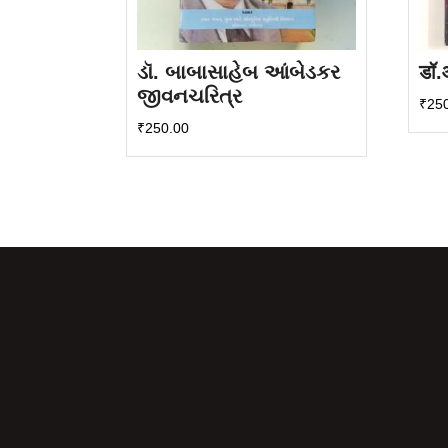
ડૉ. બાબાસાહેબ આંબેડકર
डॉ.आ
જીવનચરિત્ર
₹
25
₹
250.00