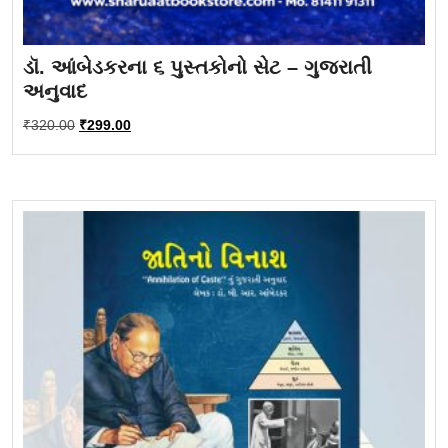
ડૉ. આંબેડકરના ૬ પુસ્તકોનો સેટ – ગુજરાતી
અનુવાદ
Original
Current
₹
320.00
₹
299.00
price
price
was:
is:
₹320.00.
₹299.00.