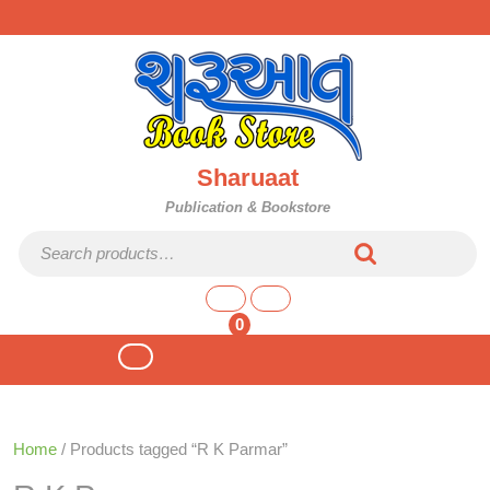
Skip
to
content
Sharuaat
Publication & Bookstore
Search for:
shopping
cart
0
Open
Button
Home
/ Products tagged “R K Parmar”