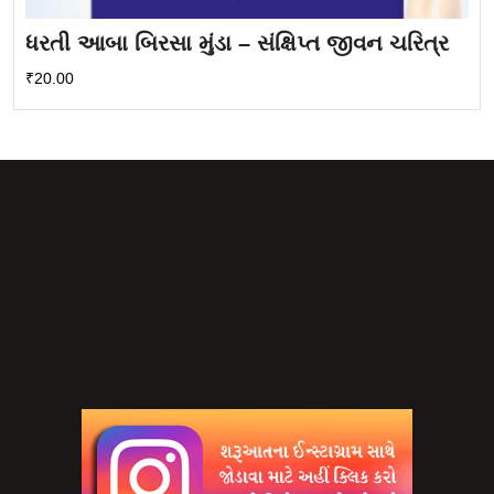
ધરતી આબા બિરસા મુંડા – સંક્ષિપ્ત જીવન ચરિત્ર
₹
20.00