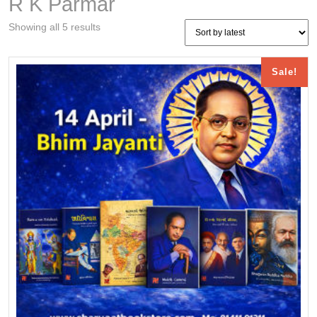
R K Parmar
Sorted
Showing all 5 results
by
latest
Sale!