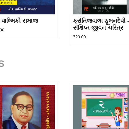
 વાલ્મિકી સમાજ
ક્રાંતિજવાલા ફૂલનદેવી 
સંક્ષિપ્ત જીવન ચરિત્ર
.00
₹
20.00
S