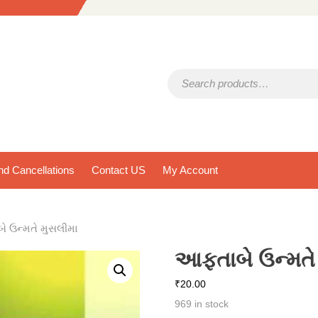
Search for:
d Cancellations
Contact US
My Account
 ઉન્મતે મુસલીમા
આફતાબે ઉન્મતે
₹
20.00
969 in stock