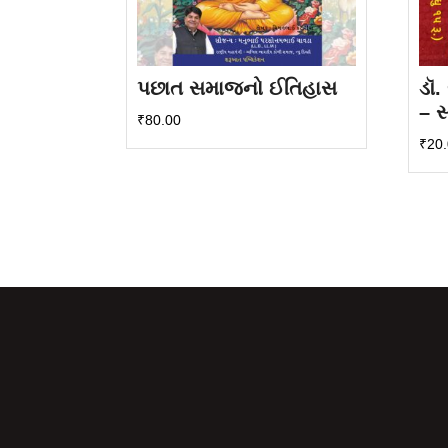
પછાત સમાજનો ઈતિહાસ
ડૉ
– સ
₹
80.00
₹
20