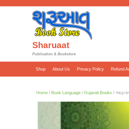
Skip
to
content
Sharuaat
Publication & Bookstore
Shop
About Us
Privacy Policy
Refund An
Home
/
Book Language
/
Gujarati Books
/ આફતાબે