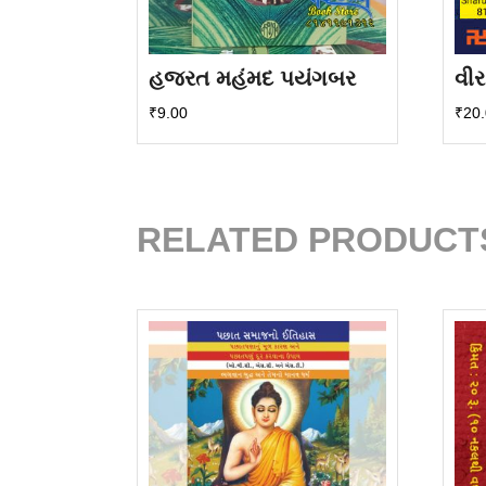
હજરત મહંમદ પયંગબર
વીર
₹
9.00
₹
20
RELATED PRODUCT