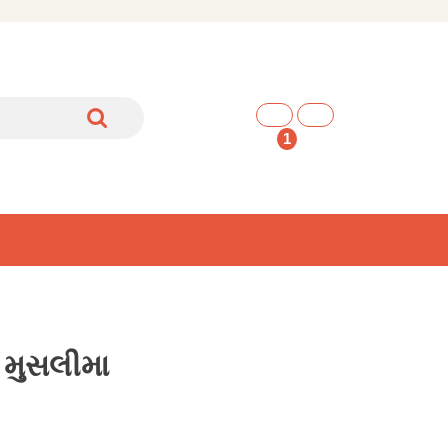
shopping
cart
1
 મુસલીમા