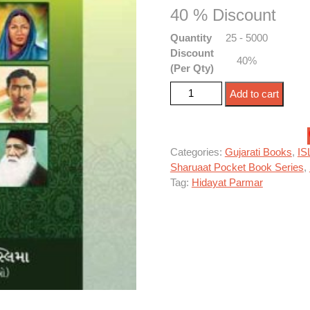
40 % Discount
Quantity
25 - 5000
Discount
40%
(Per Qty)
આફતાબે ઉન્મતે મુસલીમા quanti
Add to cart
Categories:
Gujarati Books
,
IS
Sharuaat Pocket Book Series
,
Tag:
Hidayat Parmar