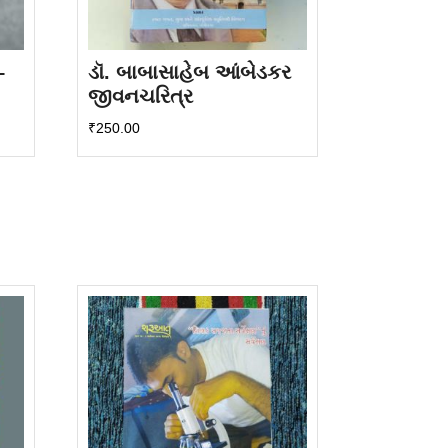
–
ડૉ. બાબાસાહેબ આંબેડકર
જીવનચરિત્ર
₹
250.00