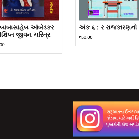
. બાબાસાહેબ આંબેડકર
અંક ૬ : ર રાજકારણનો 
ંક્ષિપ્ત જીવન ચરિત્ર
₹
50.00
.00