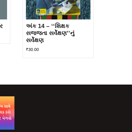
ર
અંક 14 – ‘‘શિક્ષક
સજ્જતા સર્વેક્ષણ’’નું
સર્વેક્ષણ
₹
30.00