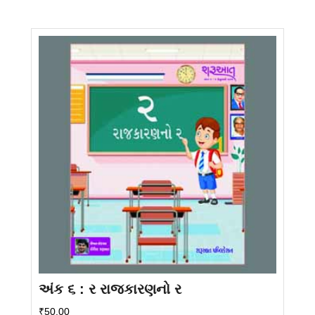
અંક ૬ : ર રાજકારણનો ર
₹
50.00