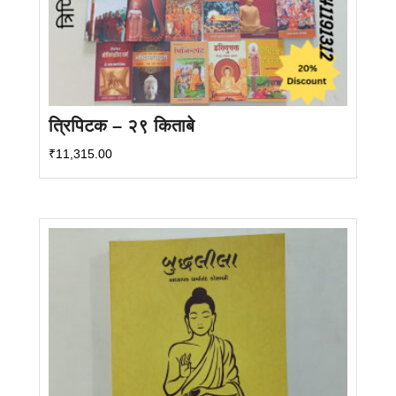
त्रिपिटक – २९ किताबे
₹
11,315.00