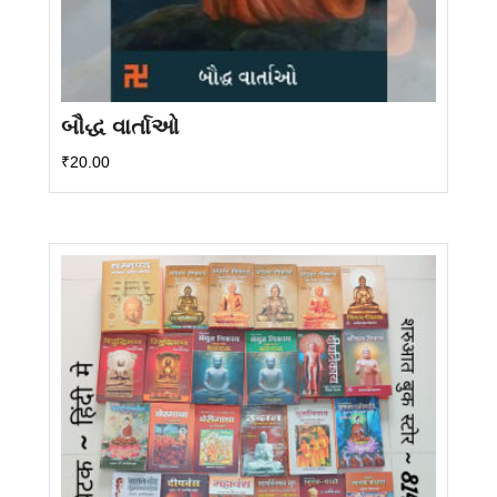
બૌદ્ધ વાર્તાઓ
₹
20.00