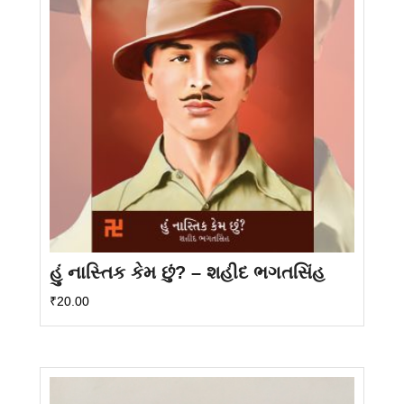
હું નાસ્તિક કેમ છું? – શહીદ ભગતસિંહ
₹
20.00