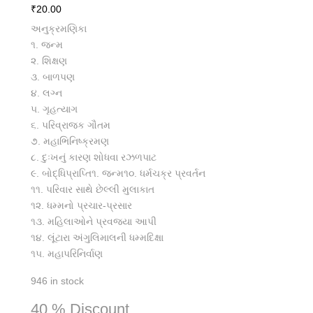
₹
20.00
અનુક્રમણિકા
૧. જન્મ
૨. શિક્ષણ
૩. બાળપણ
૪. લગ્ન
૫. ગૃહત્યાગ
૬. પરિવ્રાજક ગૌતમ
૭. મહાભિનિષ્ક્રમણ
૮. દુઃખનું કારણ શોધવા રઝળપાટ
૯. બોદ્ધિપ્રાપ્તિ૧. જન્મ૧૦. ધર્મચક્ર પ્રવર્તન
૧૧. પરિવાર સાથે છેલ્લી મુલાકાત
૧૨. ધમ્મનો પ્રચાર-પ્રસાર
૧૩. મહિલાઓને પ્રવજ્યા આપી
૧૪. લૂંટારા અંગુલિમાલની ધમ્મદિક્ષા
૧૫. મહાપરિનિર્વાણ
946 in stock
40 % Discount