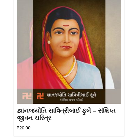
જ્ઞાનજયોતિ સાવિત્રીબાઈ ફુલે – સંક્ષિપ્ત
જીવન ચરિત્ર
₹
20.00