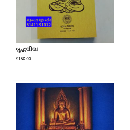
બુદ્ધલીલા
₹
150.00