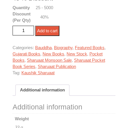
Quantity
25 - 5000
Discount
40%
(Per Qty)
ભગવાન ગૌતમ બુદ્ધ - સંક્ષિપ્ત જીવન ચરિત્ર quantity
Add to cart
Categories:
Bauddha
,
Biography
,
Featured Books
,
Gujarati Books
,
New Books
,
New Stock
,
Pocket
Books
,
Sharuaat Monsoon Sale
,
Sharuaat Pocket
Book Series
,
Sharuaat Publication
Tag:
Kaushik Sharuaat
Additional information
Additional information
Weight
33 g