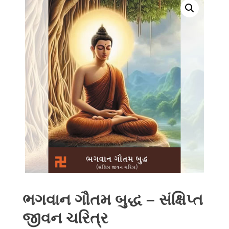
ભગવાન ગૌતમ બુદ્ધ – સંક્ષિપ્ત
જીવન ચરિત્ર