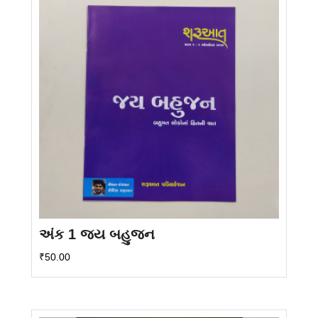
અંક 1 જય બહુજન
₹
50.00