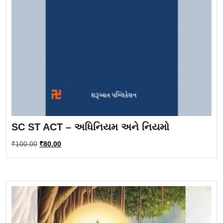
SC ST ACT – અધિનિયમ અને નિયમો
Original
Current
₹
100.00
₹
80.00
price
price
was:
is:
₹100.00.
₹80.00.