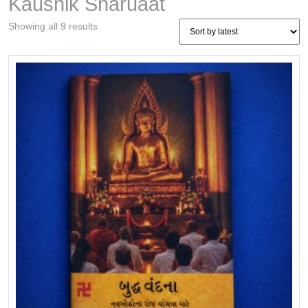
Kaushik Sharuaat
Sorted
Showing all 9 results
by
latest