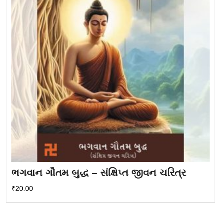
ભગવાન ગૌતમ બુદ્ધ – સંક્ષિપ્ત જીવન ચરિત્ર
₹
20.00