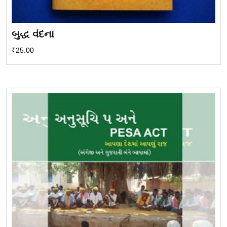
બુદ્ધ વંદના
₹
25.00