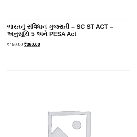
ભારતનું સંવિધાન ગુજરાતી – SC ST ACT –
અનુસૂચિ 5 અને PESA Act
Original
Current
₹
450.00
₹
360.00
price
price
was:
is:
₹450.00.
₹360.00.