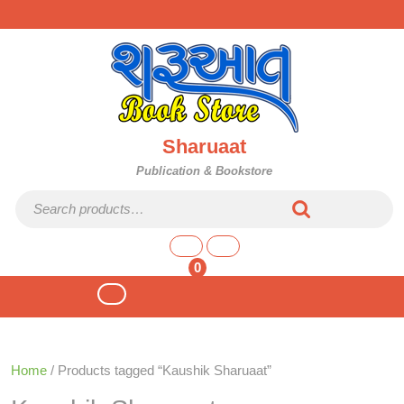
Skip
to
content
Sharuaat
Publication & Bookstore
Search for:
shopping
cart
0
Open
Button
Home
/ Products tagged “Kaushik Sharuaat”