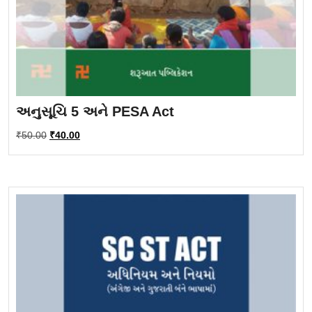
અનુસૂચિ 5 અને PESA Act
Original
Current
₹
50.00
₹
40.00
price
price
was:
is:
₹50.00.
₹40.00.