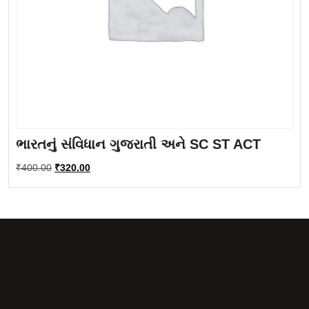
ભારતનું સંવિધાન ગુજરાતી અને SC ST ACT
Original
Current
₹
400.00
₹
320.00
price
price
was:
is:
₹400.00.
₹320.00.