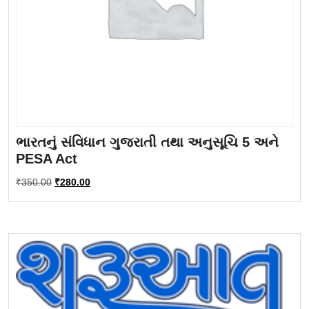
ભારતનું સંવિધાન ગુજરાતી તથા અનુસૂચિ 5 અને
PESA Act
Original
Current
₹
350.00
₹
280.00
price
price
was:
is:
₹350.00.
₹280.00.