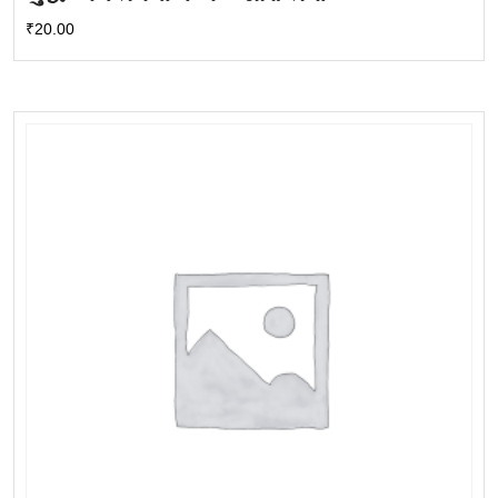
₹
20.00