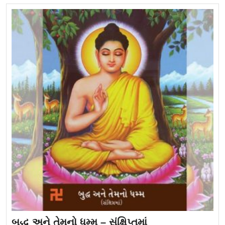
બુદ્ધ અને તેમનો ધમ્મ – સંક્ષિપ્તમાં