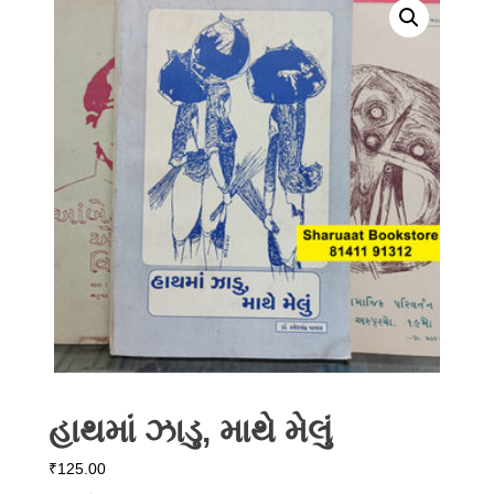
હાથમાં ઝાડુ, માથે મેલું
₹
125.00