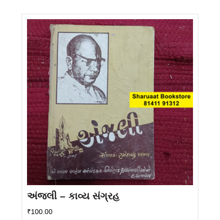
અંજલી – કાવ્ય સંગ્રહ
₹
100.00