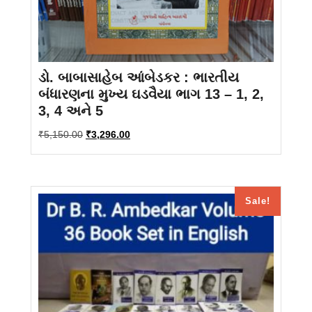
ડો. બાબાસાહેબ આંબેડકર : ભારતીય
બંધારણના મુખ્ય ઘડવૈયા ભાગ 13 – 1, 2,
3, 4 અને 5
Original
Current
₹
5,150.00
₹
3,296.00
price
price
was:
is:
₹5,150.00.
₹3,296.00.
Sale!