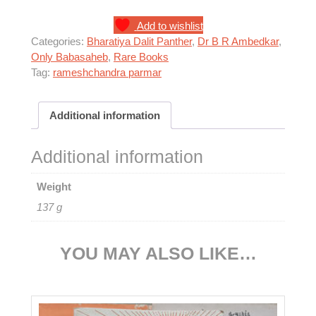
Add to wishlist
Categories:
Bharatiya Dalit Panther
,
Dr B R Ambedkar
,
Only Babasaheb
,
Rare Books
Tag:
rameshchandra parmar
Additional information
Additional information
Weight
137 g
YOU MAY ALSO LIKE…