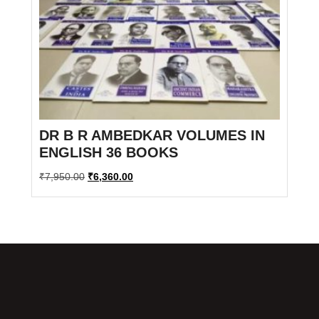
DR B R AMBEDKAR VOLUMES IN
ENGLISH 36 BOOKS
Original
Current
₹
7,950.00
₹
6,360.00
price
price
was:
is:
₹7,950.00.
₹6,360.00.