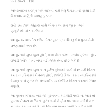
પાના સંખ્યા : 116
અમદાવાદના રાણપુર ગામે ચાલતી માથે મેલું ઉપાડવાની પ્રથા વિશે
વિગતવાર માહિતી આપતું પુસ્તક.
શ્રી વસંતલાલ ચૌહાણ સાથે એમના અંતરંગ જીવન અને
પ્રવૃતિઓ અંગે વાર્તાલાપ.
આ પુસ્તક ભારતીય દલિત પેંથર દ્વારા પ્રકાશિત દુર્લભ પુસ્તકોની
શ્રેણીમાંથી એક છે.
આ પુસ્તકો ખુબ જુના હોઈ, પાના પીળા પડેલા, ક્યાંક ફાટેલા, ગુંદર
ઉખડી ગયેલ, પાના બરડ તૂટી જાય તેવા, હોઈ શકે છે.
આ પુસ્તકો ખુબ જુના અને દુર્લભ હોવાથી અમોએ છાપેલી કિંમત
કરતા વધુ કિંમતમાં મેળવેલ હોઈ, છાપેલી કિંમત કરતા વધુ કિંમતમાં
વેચાણ અર્થે મુકેલ છે. વેબસાઈટ પર દર્શાવેલ કિંમત આખરી કિંમત
ગણાશે.
આ પુસ્તક મંગાવ્યા બાદ જો પુસ્તકની ક્વોલિટી પસંદ ના આવે તો
પુસ્તક મેળવ્યાના દિવસે તુરંત અમોને ફોન પાર જાણ કરી દિન 2
માં પરત કરવાના રહેશે. જે કિંમતમાં પુસ્તક ખરીદેલ હશે તેટલી