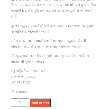
કિંમત પુસ્તક મળેવ્યા બાદ પરત કરવામાં આવશે. આ પુસ્તક રિટર્ન
કરવાની સ્થિતિમાં કુરિયર, પોસ્ટનો ચાર્જ ગ્રાહકોએ ભોગવાનો
રહેશે.
પુસ્તક જૂજ સંખ્યામાં હોય વેબસાઈટથી ઓર્ડર કરેલ ગ્રાહકોને
પ્રાથમિકતા આપવામાં આવશે.
સ્ટોક ખતમ થઈ જવાની સ્થિતિમાં, ફોન – વ્હોટ્સએપથી
નોંધાવેલ ગ્રાહકોને પૂરું વળતર પાછું આપવામાં આવશે.
સૌ ગ્રાહકોને નમ્ર વિનંતી સાથે આગ્રહ છે કે વેબ સાઈટના
માધ્યમથી પુસ્તકો નોંધાવે.
વધુ માહિતી માટે સંપર્ક કરો,
શરૂઆત બુકસ્ટોર
8141191312
23 in stock
હાથમાં ઝાડુ, માથે મેલું quantity
Add to cart