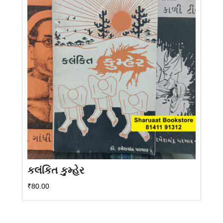
કલંકિત કુમ્હેર
₹
80.00