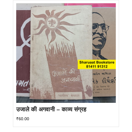
उजाले की अगवानी – काव्य संग्रह
₹
60.00