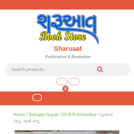
Skip
to
content
Sharuaat
Publication & Bookstore
Search for:
shopping
cart
0
Open
Button
Home
/
Bahujan Nayak
/
Dr B R Ambedkar
/ હાથમાં
ઝાડુ, માથે મેલું