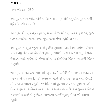
₹
100.00
પાના સંખ્યા : 260
આ પુસ્તક ભારતીય દલિત પેંથર દ્વારા પ્રકાશિત દુર્લભ પુસ્તકોની
શ્રેણીમાંથી એક છે.
આ પુસ્તકો ખુબ જુના હોઈ, પાના પીળા પડેલા, ક્યાંક ફાટેલા, ગુંદર
ઉખડી ગયેલ, પાના બરડ તૂટી જાય તેવા, હોઈ શકે છે.
આ પુસ્તકો ખુબ જુના અને દુર્લભ હોવાથી અમોએ છાપેલી કિંમત
કરતા વધુ કિંમતમાં મેળવેલ હોઈ, છાપેલી કિંમત કરતા વધુ કિંમતમાં
વેચાણ અર્થે મુકેલ છે. વેબસાઈટ પર દર્શાવેલ કિંમત આખરી કિંમત
ગણાશે.
આ પુસ્તક મંગાવ્યા બાદ જો પુસ્તકની ક્વોલિટી પસંદ ના આવે તો
પુસ્તક મેળવ્યાના દિવસે તુરંત અમોને ફોન પાર જાણ કરી દિન 2
માં પરત કરવાના રહેશે. જે કિંમતમાં પુસ્તક ખરીદેલ હશે તેટલી
કિંમત પુસ્તક મળેવ્યા બાદ પરત કરવામાં આવશે. આ પુસ્તક રિટર્ન
કરવાની સ્થિતિમાં કુરિયર, પોસ્ટનો ચાર્જ ગ્રાહકોએ ભોગવાનો
રહેશે.