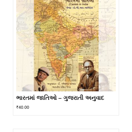
ભારતમાં જાતિઓ – ગુજરાતી અનુવાદ
₹
40.00