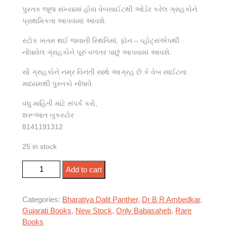
પુસ્તક જૂજ સંખ્યામાં હોય વેબસાઈટથી ઓર્ડર કરેલ ગ્રાહકોને
પ્રાથમિકતા આપવામાં આવશે.
સ્ટોક ખતમ થઈ જવાની સ્થિતિમાં, ફોન – વ્હોટ્સએપથી
નોંધાવેલ ગ્રાહકોને પૂરું વળતર પાછું આપવામાં આવશે.
સૌ ગ્રાહકોને નમ્ર વિનંતી સાથે આગ્રહ છે કે વેબ સાઈટના
માધ્યમથી પુસ્તકો નોંધાવે.
વધુ માહિતી માટે સંપર્ક કરો,
શરૂઆત બુકસ્ટોર
8141191312
25 in stock
યુગપુરુષ ડૉ. બાબાસાહેબ આંબેડકર ભાગ - 3 quantity
Add to cart
Categories:
Bharatiya Dalit Panther
,
Dr B R Ambedkar
,
Gujarati Books
,
New Stock
,
Only Babasaheb
,
Rare
Books