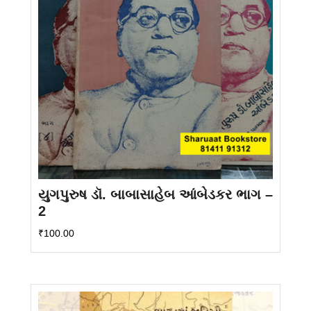
યુગપુરુષ ડૉ. બાબાસાહેબ આંબેડકર ભાગ –
2
₹
100.00