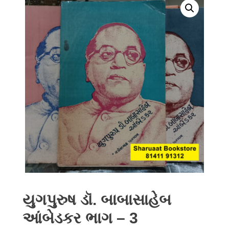
યુગપુરુષ ડૉ. બાબાસાહેબ
આંબેડકર ભાગ – 3