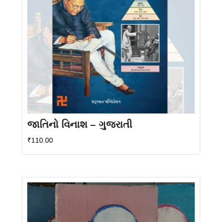
જાતિનો વિનાશ – ગુજરાતી
₹
110.00