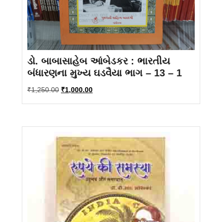
ડો. બાબાસાહેબ આંબેડકર : ભારતીય
બંધારણના મુખ્ય ઘડવૈયા ભાગ – 13 – 1
Original
Current
₹
1,250.00
₹
1,000.00
price
price
was:
is:
₹1,250.00.
₹1,000.00.