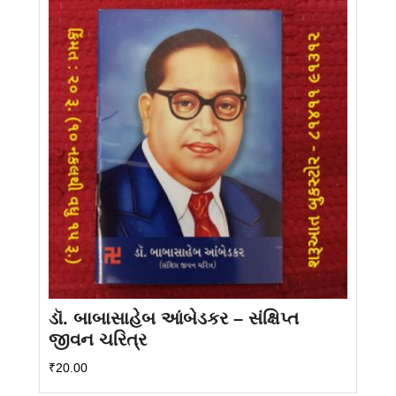
ડૉ. બાબાસાહેબ આંબેડકર – સંક્ષિપ્ત
જીવન ચરિત્ર
₹
20.00