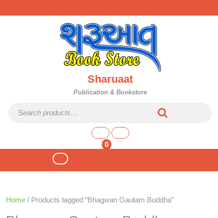
Skip
to
content
Sharuaat
Publication & Bookstore
Search for:
shopping
cart
0
Open
Button
Home
/ Products tagged “Bhagwan Gautam Buddha”