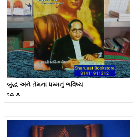
બુદ્ધ અને તેમના ધમ્મનું ભવિષ્ય
₹
25.00