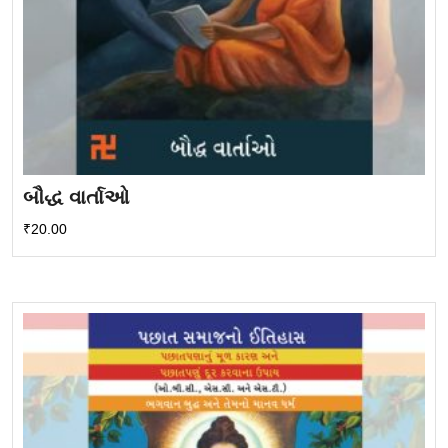
બૌદ્ધ વાર્તાઓ
₹
20.00