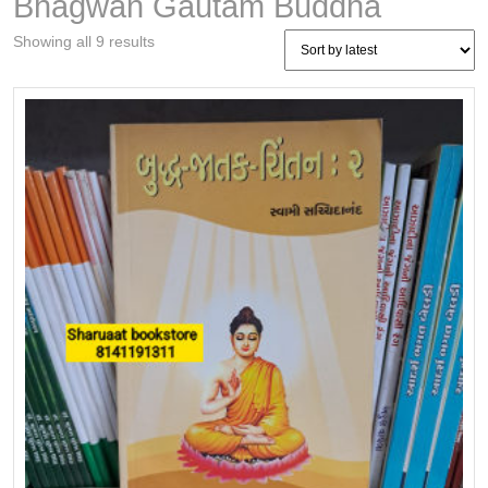
Bhagwan Gautam Buddha
Sorted
Showing all 9 results
by
latest