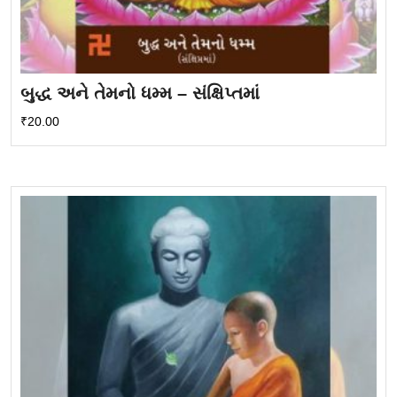
બુદ્ધ અને તેમનો ધમ્મ – સંક્ષિપ્તમાં
₹
20.00