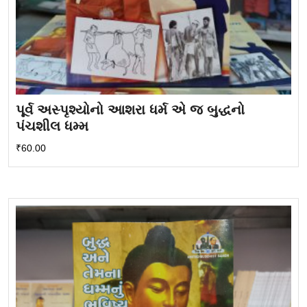
પૂર્વ અસ્પૃશ્યોનો આશરા ધર્મ એ જ બુદ્ધનો
પંચશીલ ધમ્મ
₹
60.00