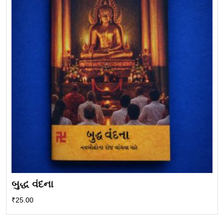
બુદ્ધ વંદના
₹
25.00