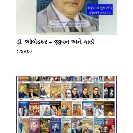
ડૉ. આંબેડકર – જીવન અને કાર્ય
₹
799.00