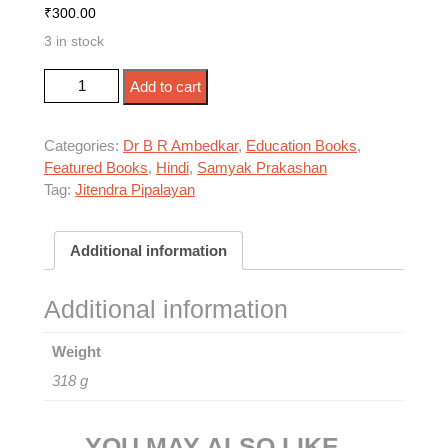
₹
300.00
3 in stock
बाबासाहेब डॉ. आंबेडकर का शिक्षा दर्शन quantity
Add to cart
Categories:
Dr B R Ambedkar
,
Education Books
,
Featured Books
,
Hindi
,
Samyak Prakashan
Tag:
Jitendra Pipalayan
Additional information
Additional information
Weight
318 g
YOU MAY ALSO LIKE…