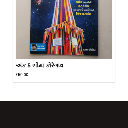
અંક 5 ભીમા કોરેગાંવ
₹
50.00