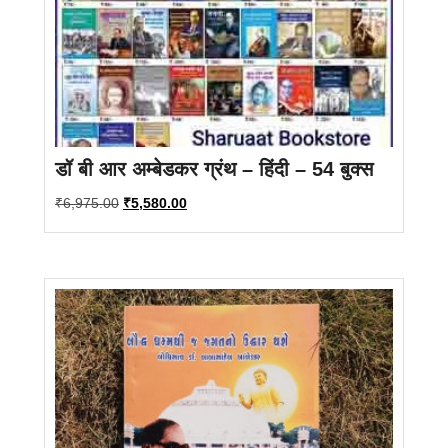
डॉ बी आर अम्बेडकर ग्रंथ – हिंदी – 54 बुक्स
Original
Current
₹
6,975.00
₹
5,580.00
price
price
was:
is:
₹6,975.00.
₹5,580.00.