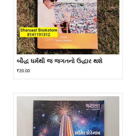
બૌદ્ધ ધર્મથી જ જગતનો ઉદ્ધાર થશે
₹
20.00