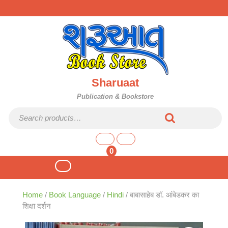
Skip
to
content
Sharuaat
Publication & Bookstore
Search for:
shopping
cart
0
Open
Button
Home
/
Book Language
/
Hindi
/ बाबासाहेब डॉ. आंबेडकर का
शिक्षा दर्शन