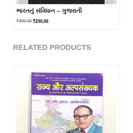
ભારતનું સંવિધાન – ગુજરાતી
Original
Current
₹
300.00
₹
240.00
price
price
was:
is:
₹300.00.
₹240.00.
RELATED PRODUCTS