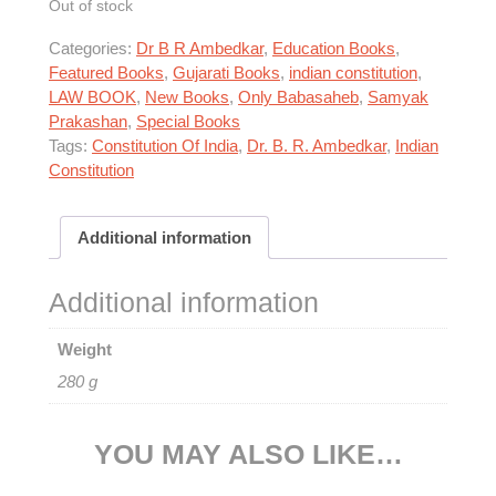
Out of stock
Categories:
Dr B R Ambedkar
,
Education Books
,
Featured Books
,
Gujarati Books
,
indian constitution
,
LAW BOOK
,
New Books
,
Only Babasaheb
,
Samyak
Prakashan
,
Special Books
Tags:
Constitution Of India
,
Dr. B. R. Ambedkar
,
Indian
Constitution
Additional information
Additional information
Weight
280 g
YOU MAY ALSO LIKE…