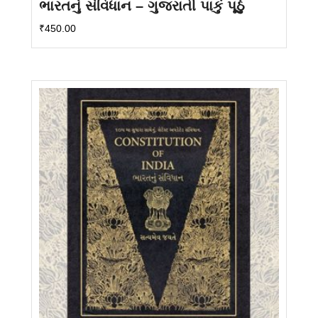
ભારતનું સંવિધાન – ગુજરાતી પાકું પૂઠું
₹
450.00