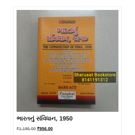
ભારતનું સંવિધાન, 1950
Original
Current
₹
1,195.00
₹
956.00
price
price