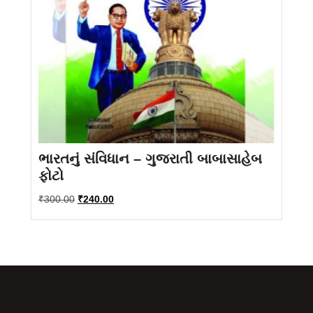
ભારતનું સંવિધાન – ગુજરાતી બાબાસાહેબ
ફોટો
Original
Current
₹
300.00
₹
240.00
price
price
was:
is:
₹300.00.
₹240.00.