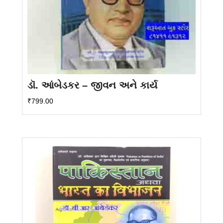
ડૉ. આંબેડકર – જીવન અને કાર્ય
₹
799.00