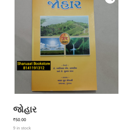
જોહાર
₹
50.00
9 in stock