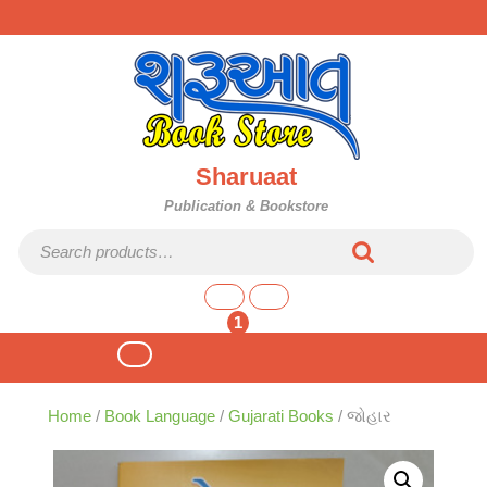
Skip
to
content
Sharuaat
Publication & Bookstore
Search for:
shopping
cart
1
Open
Button
Home
/
Book Language
/
Gujarati Books
/ જોહાર