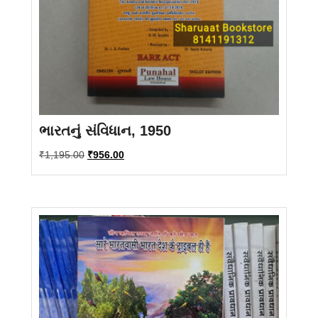
ભારતનું સંવિધાન, 1950
Original
Current
₹
1,195.00
₹
956.00
price
price
was:
is:
₹1,195.00.
₹956.00.