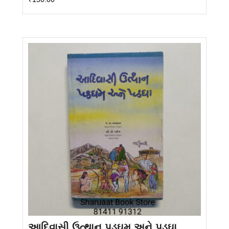
આદિવાસી ઉત્થાન પડઘમ અને પડઘા