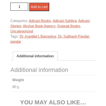
જોહાર quantity
Add to cart
Categories:
Adivasi Books
,
Adivasi Sahitya
,
Adivasi
Stories
,
Akshar Book Agency
,
Gujarati Books
,
Uncategorized
Tags:
Dr Jyantilal L Bamaniya
,
Dr. Subhash Pandar
,
pandar
Additional information
Additional information
Weight
80 g
YOU MAY ALSO LIKE…