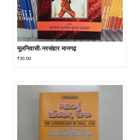
मूलनिवासी-नरसंहार मानगढ़
₹
30.00