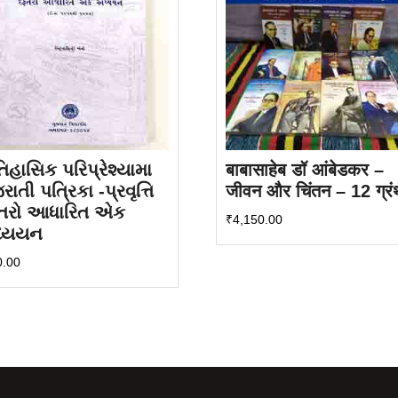
હાસિક પરિપ્રેશ્યામા
बाबासाहेब डॉ आंबेडकर –
રાતી પત્રિકા -પ્રવૃત્તિ
जीवन और चिंतन – 12 ग्रं
્તરો આધારિત એક
₹
4,150.00
્યયન
0.00