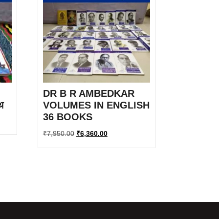
DR B R AMBEDKAR
थ
VOLUMES IN ENGLISH
36 BOOKS
Original
Current
₹
7,950.00
₹
6,360.00
price
price
was:
is:
₹7,950.00.
₹6,360.00.