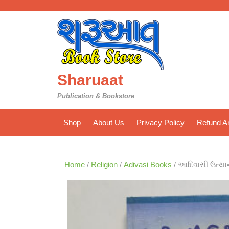
Skip
to
content
Sharuaat
Publication & Bookstore
Shop
About Us
Privacy Policy
Refund An
Home
/
Religion
/
Adivasi Books
/ આદિવાસી ઉત્થ