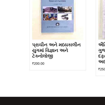
પ્રાચીન અને મધ્યકાલીન
ઐતિ
યુગમાં વિજ્ઞાન અને
ગુજ
ટેક્નોલોજી
દફ
અધ
₹
200.00
₹
25