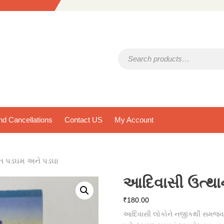
Search for:
d Cancellations
Contact US
My Account
ાન પડઘમ અને પડઘા
આદિવાસી ઉત્થા
₹
180.00
આદિવાસી લોકોને નજીકથી સમજવા અ