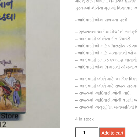
માટેનું સરળ ભાષામાં લખાયેલ પુસ્તક 
પુસ્તકમાં નીચેના મુદ્દાઓ વિગતવાર 
-આદિવાસીઓના સળગતા પ્રશ્નો
– ગુજરાતના આદિવાસીઓનો સાંસ્કૃ
– આદિવાસી લોકોના રીત રિવાજો
-આદિવાસીઓ માટે બંધારણીય જો
-આદિવાસીઓ માટે અનામતની જો
– આદિવાસી સમાજ કલ્યાણ ખાતાનો 
-આદિવાસીઓના વિકાસની યોજના
– આદિવાસી લોકો માટે આર્થિક વ
– આદિવાસી લોકો માટે રાજ્ય સર
– રાજ્યમાં આદિવાસીઓની યાદી
– રાજ્યમાં આદિવાસીઓની વસતી જ
– રાજ્યમાં અનુસૂચિત જનજાતિની 
4 in stock
આદિવાસી ઉત્થાન પડઘમ અને પડઘ
Add to cart