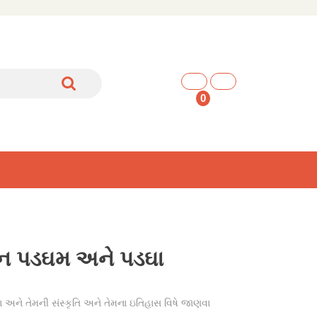
shopping
cart
0
ન પડઘમ અને પડઘા
ને તેમની સંસ્કૃતિ અને તેમના ઇતિહાસ વિષે જાણવા