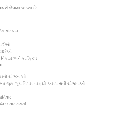
.
આવરી લેવામાં આવ્યા છે
તિક પરિચય
ગવાઈઓ
ગવાઈઓ
વિકાસ અને કાર્યક્રમ
ઓ
િકાસની યોજનાઓ
કારના જુદા જુદા નિગમ તરફથી અમલ થતી યોજનાઓ
ાતિવાર
જિલ્લાવાર વસતી
ા quantity